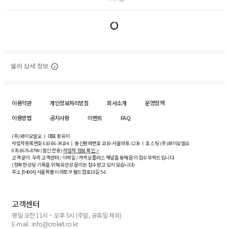
셀러 상세 정보
이용약관
개인정보처리방침
회사소개
운영정책
이용방법
공지사항
이벤트
FAQ
(주)와이오엘오 ㅣ 대표 황유미
사업자등록번호
610-86-34204
ㅣ 통신판매번호 2019-서울마포-1239 ㅣ 호스팅 (주)와이오엘오
070-8676-8799 (발신 전용)
사업자 정보 확인 >
고객 문의: 우측 고객센터 / 이메일 / 카카오플러스 채널을 통해 문의 접수 부탁드립니다.
(정확한 상담 기록을 위해 유선상 문의는 접수받고 있지 않습니다)
주소 [
04004
] 서울특별시 마포구 월드컵로10길
5-6
고객센터
평일 오전 11시 ~ 오후 5시 (주말, 공휴일 제외)
E-mail : info@croket.co.kr