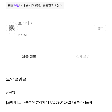
평균
14일
내 배송 시작 (주말, 공휴일 제외)
로에베
찜
LOEWE
상품 정보
상세설명
상품명
[로에베] 고야 롱 체인 클러치 백 / A559O45X02 / 관부가세포함