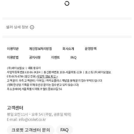
셀러 상세 정보
이용약관
개인정보처리방침
회사소개
운영정책
이용방법
공지사항
이벤트
FAQ
(주)와이오엘오 ㅣ 대표 황유미
사업자등록번호
610-86-34204
ㅣ 통신판매번호 2019-서울마포-1239 ㅣ 호스팅 (주)와이오엘오
070-8676-8799 (발신 전용)
사업자 정보 확인 >
고객 문의: 우측 고객센터 / 이메일 / 카카오플러스 채널을 통해 문의 접수 부탁드립니다.
(정확한 상담 기록을 위해 유선상 문의는 접수받고 있지 않습니다)
주소 [
04004
] 서울특별시 마포구 월드컵로10길
5-6
고객센터
평일 오전 11시 ~ 오후 5시 (주말, 공휴일 제외)
E-mail : info@croket.co.kr
크로켓 고객센터 문의
FAQ