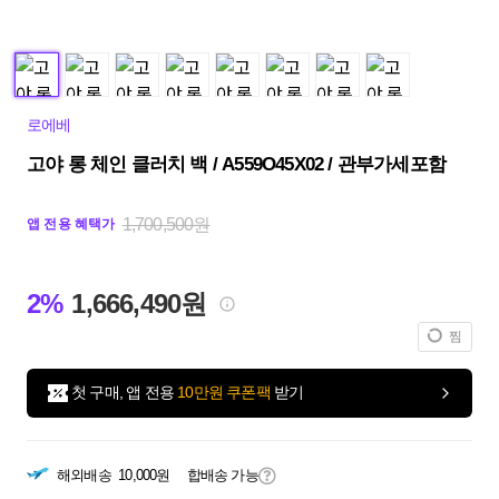
로에베
고야 롱 체인 클러치 백 / A559O45X02 / 관부가세포함
1,700,500원
앱 전용 혜택가
2%
1,666,490원
찜
첫 구매, 앱 전용
10만원 쿠폰팩
받기
해외배송
10,000원
합배송 가능