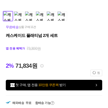
무료배송
상품 구매 11건
캐스케이드 플래티넘 2개 세트
73,300원
앱 전용 혜택가
2%
71,834원
찜
첫 구매, 앱 전용
10만원 쿠폰팩
받기
해외배송
무료
합배송 가능