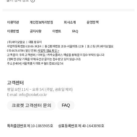
셀러 상세 정보
이용약관
개인정보처리방침
회사소개
운영정책
이용방법
공지사항
이벤트
FAQ
(주)와이오엘오 ㅣ 대표 황유미
사업자등록번호
610-86-34204
ㅣ 통신판매번호 2019-서울마포-1239 ㅣ 호스팅 (주)와이오엘오
070-8676-8799 (발신 전용)
사업자 정보 확인 >
고객 문의: 우측 고객센터 / 이메일 / 카카오플러스 채널을 통해 문의 접수 부탁드립니다.
(정확한 상담 기록을 위해 유선상 문의는 접수받고 있지 않습니다)
주소 [
04004
] 서울특별시 마포구 월드컵로10길
5-6
고객센터
평일 오전 11시 ~ 오후 5시 (주말, 공휴일 제외)
E-mail : info@croket.co.kr
크로켓 고객센터 문의
FAQ
특허출원번호
제 10-1865905호
상표등록번호
제 40-1643898호