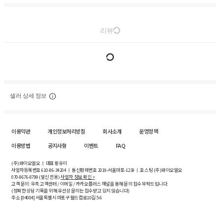
리뷰
셀러 상세 정보
이용약관
개인정보처리방침
회사소개
운영정책
이용방법
공지사항
이벤트
FAQ
(주)와이오엘오 ㅣ 대표 황유미
사업자등록번호
610-86-34204
ㅣ 통신판매번호 2019-서울마포-1239 ㅣ 호스팅 (주)와이오엘오
070-8676-8799 (발신 전용)
사업자 정보 확인 >
고객 문의: 우측 고객센터 / 이메일 / 카카오플러스 채널을 통해 문의 접수 부탁드립니다.
(정확한 상담 기록을 위해 유선상 문의는 접수받고 있지 않습니다)
주소 [
04004
] 서울특별시 마포구 월드컵로10길
5-6