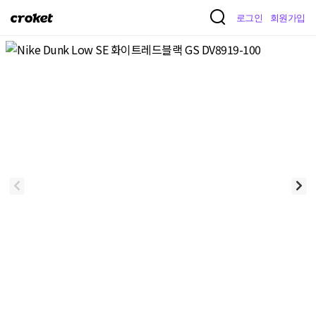
크
로그인
회원가입
로
켓