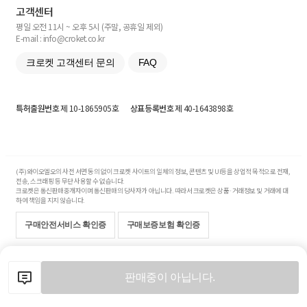
고객센터
평일 오전 11시 ~ 오후 5시 (주말, 공휴일 제외)
E-mail : info@croket.co.kr
크로켓 고객센터 문의
FAQ
특허출원번호
제 10-1865905호
상표등록번호
제 40-1643898호
(주)와이오엘오의 사전 서면 동의 없이 크로켓 사이트의 일체의 정보, 콘텐츠 및 UI등을 상업적 목적으로 전재,
전송, 스크래핑 등 무단 사용할 수 없습니다.
크로켓은 통신판매중개자이며 통신판매의 당사자가 아닙니다. 따라서 크로켓은 상품·거래정보 및 거래에 대
하여 책임을 지지 않습니다.
구매안전서비스 확인증
구매보증보험 확인증
Copyright© 2017-2026 YOLO Co, Ltd. All rights reserved.
판매중이 아닙니다.