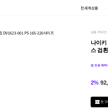
전세계상품
상품 구매 2건
나이키 
스 검흰 
앱 전용 혜택
2%
92
첫 구