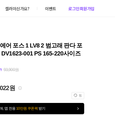
셀러이신가요?
이벤트
로그인
회원가입
에어 포스 1 LV8 2 범고래 판다 포
DV1623-001 PS 165-220사이즈
93,900원
가
,022원
찜
매, 앱 전용
10만원 쿠폰팩
받기