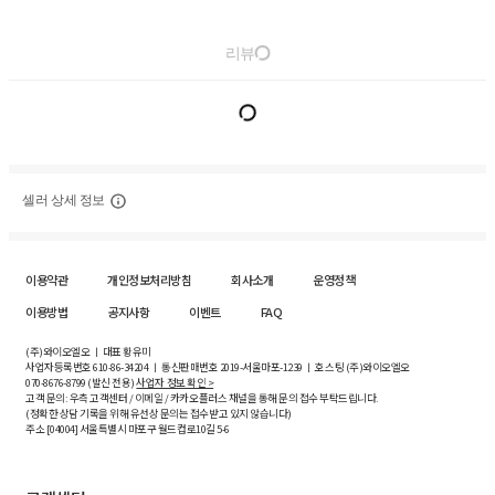
리뷰
셀러 상세 정보
이용약관
개인정보처리방침
회사소개
운영정책
이용방법
공지사항
이벤트
FAQ
(주)와이오엘오 ㅣ 대표 황유미
사업자등록번호
610-86-34204
ㅣ 통신판매번호 2019-서울마포-1239 ㅣ 호스팅 (주)와이오엘오
070-8676-8799 (발신 전용)
사업자 정보 확인 >
고객 문의: 우측 고객센터 / 이메일 / 카카오플러스 채널을 통해 문의 접수 부탁드립니다.
(정확한 상담 기록을 위해 유선상 문의는 접수받고 있지 않습니다)
주소 [
04004
] 서울특별시 마포구 월드컵로10길
5-6