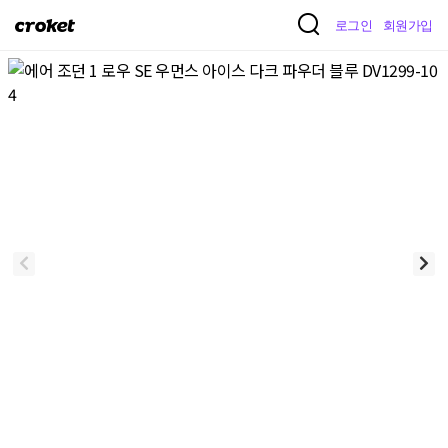
크
로그인
회원가입
로
켓