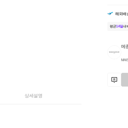
해외배
평균
14일
내 
메
MAI
상세설명