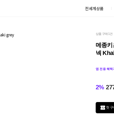
전세계상품
상품 구매 1건
메종키
넥 Khak
앱 전용 혜택
2%
27
첫 구