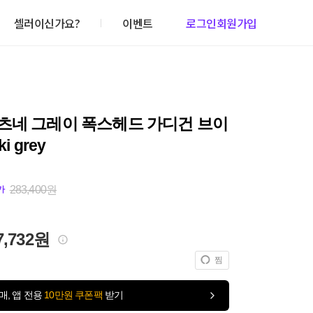
셀러이신가요?
이벤트
로그인
회원가입
츠네 그레이 폭스헤드 가디건 브이
i grey
283,400원
가
7,732원
찜
매, 앱 전용
10만원 쿠폰팩
받기