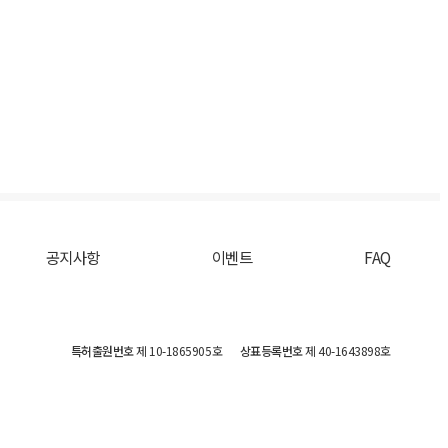
공지사항
이벤트
FAQ
특허출원번호
제 10-1865905호
상표등록번호
제 40-1643898호