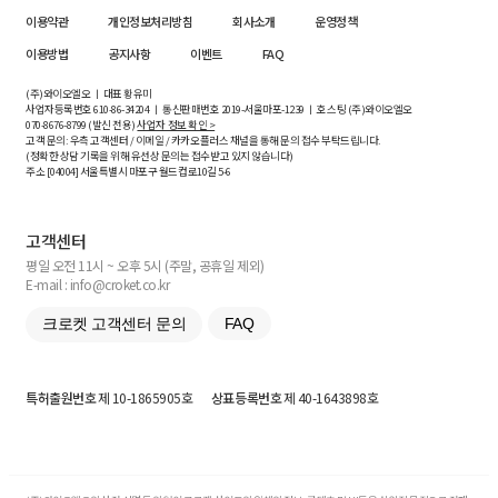
이용약관
개인정보처리방침
회사소개
운영정책
이용방법
공지사항
이벤트
FAQ
(주)와이오엘오 ㅣ 대표 황유미
사업자등록번호
610-86-34204
ㅣ 통신판매번호 2019-서울마포-1239 ㅣ 호스팅 (주)와이오엘오
070-8676-8799 (발신 전용)
사업자 정보 확인 >
고객 문의: 우측 고객센터 / 이메일 / 카카오플러스 채널을 통해 문의 접수 부탁드립니다.
(정확한 상담 기록을 위해 유선상 문의는 접수받고 있지 않습니다)
주소 [
04004
] 서울특별시 마포구 월드컵로10길
5-6
고객센터
평일 오전 11시 ~ 오후 5시 (주말, 공휴일 제외)
E-mail : info@croket.co.kr
크로켓 고객센터 문의
FAQ
특허출원번호
제 10-1865905호
상표등록번호
제 40-1643898호