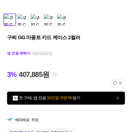
구찌 GG 마몽트 카드 케이스 2컬러
420,500원
앱 전용 혜택가
3%
407,885원
찜
첫 구매, 앱 전용
10만원 쿠폰팩
받기
해외배송
무료