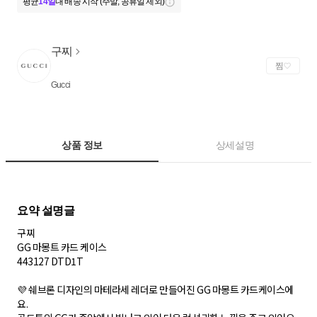
평균
14일
내 배송 시작 (주말, 공휴일 제외)
구찌
찜
Gucci
상품 정보
상세설명
구찌
GG 마몽트 카드 케이스
443127 DTD1T
💜 쉐브론 디자인의 마테라세 레더로 만들어진 GG 마몽트 카드케이스에
요.