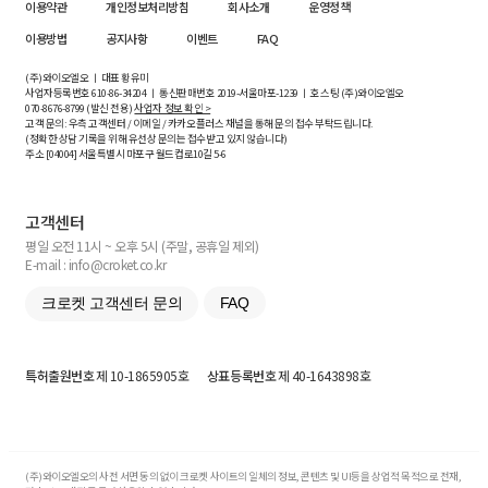
이용약관
개인정보처리방침
회사소개
운영정책
이용방법
공지사항
이벤트
FAQ
(주)와이오엘오 ㅣ 대표 황유미
사업자등록번호
610-86-34204
ㅣ 통신판매번호 2019-서울마포-1239 ㅣ 호스팅 (주)와이오엘오
070-8676-8799 (발신 전용)
사업자 정보 확인 >
고객 문의: 우측 고객센터 / 이메일 / 카카오플러스 채널을 통해 문의 접수 부탁드립니다.
(정확한 상담 기록을 위해 유선상 문의는 접수받고 있지 않습니다)
주소 [
04004
] 서울특별시 마포구 월드컵로10길
5-6
고객센터
평일 오전 11시 ~ 오후 5시 (주말, 공휴일 제외)
E-mail : info@croket.co.kr
크로켓 고객센터 문의
FAQ
특허출원번호
제 10-1865905호
상표등록번호
제 40-1643898호
(주)와이오엘오의 사전 서면 동의 없이 크로켓 사이트의 일체의 정보, 콘텐츠 및 UI등을 상업적 목적으로 전재,