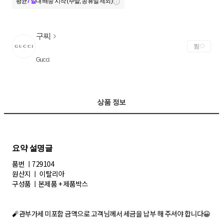
평균
7일
내 배송 시작 (주말, 공휴일 제외)
구찌
찜
Gucci
상품 정보
품번 ㅣ729104
원산지 ㅣ 이탈리아
구성품 ㅣ본제품 + 제품박스
🧨관부가세 미포함 금액으로 고객님께서 세금을 납부 해 주셔야 합니다😀