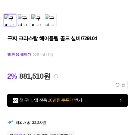
구찌 크리스탈 헤어클립 골드 실버/729104
899,500원
앱 전용 혜택가
2%
881,510원
찜
첫 구매, 앱 전용
10만원 쿠폰팩
받기
해외배송
30,000원