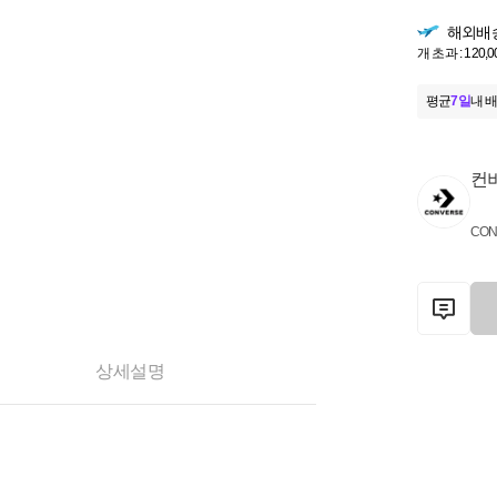
해외배
개 초과 : 120,
평균
7일
내 배
컨
CON
상세설명