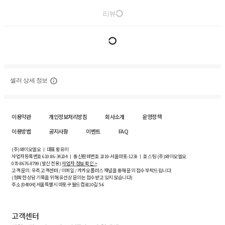
리뷰
셀러 상세 정보
이용약관
개인정보처리방침
회사소개
운영정책
이용방법
공지사항
이벤트
FAQ
(주)와이오엘오 ㅣ 대표 황유미
사업자등록번호
610-86-34204
ㅣ 통신판매번호 2019-서울마포-1239 ㅣ 호스팅 (주)와이오엘오
070-8676-8799 (발신 전용)
사업자 정보 확인 >
고객 문의: 우측 고객센터 / 이메일 / 카카오플러스 채널을 통해 문의 접수 부탁드립니다.
(정확한 상담 기록을 위해 유선상 문의는 접수받고 있지 않습니다)
주소 [
04004
] 서울특별시 마포구 월드컵로10길
5-6
고객센터