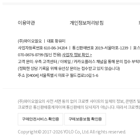
이용약관
개인정보처리방침
(주)와이오엘오 ㅣ 대표 황유미
사업자등록번호
610-86-34204
ㅣ 통신판매번호 2019-서울마포-1239 ㅣ 호
070-8676-8799 (발신 전용)
사업자 정보 확인 >
고객 문의: 우측 고객센터 / 이메일 / 카카오플러스 채널을 통해 문의 접수 부
(정확한 상담 기록을 위해 유선상 문의는 접수받고 있지 않습니다)
주소 [
04004
] 서울특별시 마포구 월드컵로10길
5-6
(주)와이오엘오의 사전 서면 동의 없이 크로켓 사이트의 일체의 정보, 콘텐츠 및 
크로켓은 통신판매중개자이며 통신판매의 당사자가 아닙니다. 따라서 크로켓은
구매안전서비스 확인증
구매보증보험 확인증
Copyright© 2017-2026 YOLO Co, Ltd. All rights reserved.