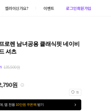
셀러이신가요?
이벤트
로그인
회원가입
프로렌 남녀공용 클래식핏 네이비
드 셔츠
135,500원
가
2,790원
찜
매, 앱 전용
10만원 쿠폰팩
받기