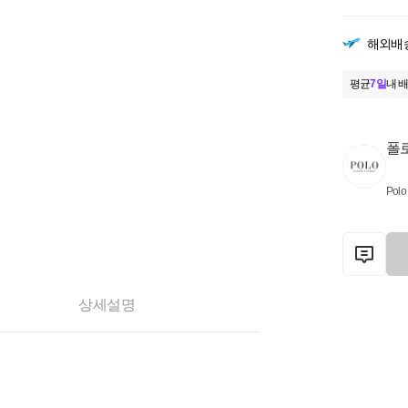
해외배
평균
7일
내 배
폴
Polo
상세설명