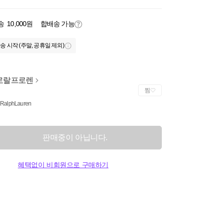
송
10,000원
합배송 가능
송 시작 (주말, 공휴일 제외)
로랄프로렌
찜
 RalphLauren
판매중이 아닙니다.
혜택없이 비회원으로 구매하기