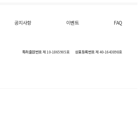
공지사항
이벤트
FAQ
특허출원번호
제 10-1865905호
상표등록번호
제 40-1643898호