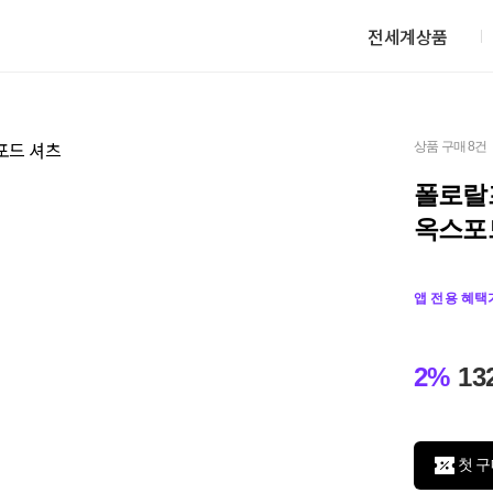
전세계상품
상품 구매 8건
폴로랄
옥스포
앱 전용 혜택
2%
13
첫 구