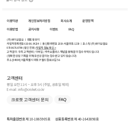
이용약관
개인정보처리방침
회사소개
운영정책
이용방법
공지사항
이벤트
FAQ
(주)와이오엘오 ㅣ 대표 황유미
사업자등록번호
610-86-34204
ㅣ 통신판매번호 2019-서울마포-1239 ㅣ 호스팅 (주)와이오엘오
070-8676-8799 (발신 전용)
사업자 정보 확인 >
고객 문의: 우측 고객센터 / 이메일 / 카카오플러스 채널을 통해 문의 접수 부탁드립니다.
(정확한 상담 기록을 위해 유선상 문의는 접수받고 있지 않습니다)
주소 [
04004
] 서울특별시 마포구 월드컵로10길
5-6
고객센터
평일 오전 11시 ~ 오후 5시 (주말, 공휴일 제외)
E-mail : info@croket.co.kr
크로켓 고객센터 문의
FAQ
특허출원번호
제 10-1865905호
상표등록번호
제 40-1643898호