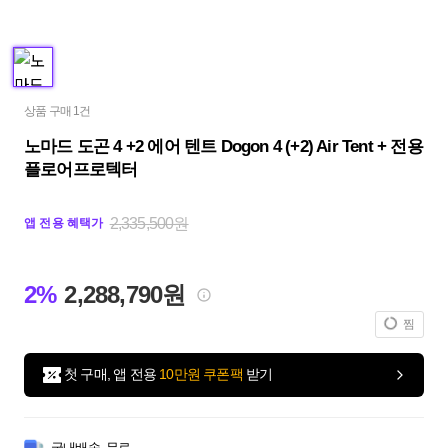
상품 구매 1건
노마드 도곤 4 +2 에어 텐트 Dogon 4 (+2) Air Tent + 전용
플로어프로텍터
2,335,500원
앱 전용 혜택가
2%
2,288,790원
찜
첫 구매, 앱 전용
10만원 쿠폰팩
받기
국내배송
무료