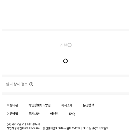
리뷰
셀러 상세 정보
이용약관
개인정보처리방침
회사소개
운영정책
이용방법
공지사항
이벤트
FAQ
(주)와이오엘오 ㅣ 대표 황유미
사업자등록번호
610-86-34204
ㅣ 통신판매번호 2019-서울마포-1239 ㅣ 호스팅 (주)와이오엘오