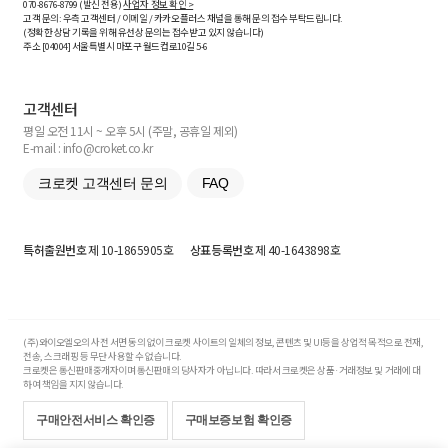
070-8676-8799 (발신 전용)
사업자 정보 확인 >
고객 문의: 우측 고객센터 / 이메일 / 카카오플러스 채널을 통해 문의 접수 부탁드립니다.
(정확한 상담 기록을 위해 유선상 문의는 접수받고 있지 않습니다)
주소 [
04004
] 서울특별시 마포구 월드컵로10길
5-6
고객센터
평일 오전 11시 ~ 오후 5시 (주말, 공휴일 제외)
E-mail : info@croket.co.kr
크로켓 고객센터 문의
FAQ
특허출원번호
제 10-1865905호
상표등록번호
제 40-1643898호
(주)와이오엘오의 사전 서면 동의 없이 크로켓 사이트의 일체의 정보, 콘텐츠 및 UI등을 상업적 목적으로 전재,
전송, 스크래핑 등 무단 사용할 수 없습니다.
크로켓은 통신판매중개자이며 통신판매의 당사자가 아닙니다. 따라서 크로켓은 상품·거래정보 및 거래에 대
하여 책임을 지지 않습니다.
구매안전서비스 확인증
구매보증보험 확인증