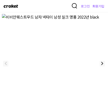
크
로그인
회원가입
로
켓