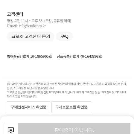
고객센터
평일 오전 11시 ~ 오후 5시 (주말, 공휴일 제외)
E-mail : info@croket.co.kr
크로켓 고객센터 문의
FAQ
특허출원번호
제 10-1865905호
상표등록번호
제 40-1643898호
(주)와이오엘오의 사전 서면 동의 없이 크로켓 사이트의 일체의 정보, 콘텐츠 및 UI등을 상업적 목적으로 전재,
전송, 스크래핑 등 무단 사용할 수 없습니다.
크로켓은 통신판매중개자이며 통신판매의 당사자가 아닙니다. 따라서 크로켓은 상품·거래정보 및 거래에 대
하여 책임을 지지 않습니다.
구매안전서비스 확인증
구매보증보험 확인증
Copyright© 2017-2026 YOLO Co, Ltd. All rights reserved.
판매중이 아닙니다.