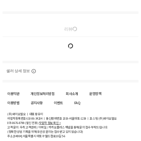
리뷰
셀러 상세 정보
이용약관
개인정보처리방침
회사소개
운영정책
이용방법
공지사항
이벤트
FAQ
(주)와이오엘오 ㅣ 대표 황유미
사업자등록번호
610-86-34204
ㅣ 통신판매번호 2019-서울마포-1239 ㅣ 호스팅 (주)와이오엘오
070-8676-8799 (발신 전용)
사업자 정보 확인 >
고객 문의: 우측 고객센터 / 이메일 / 카카오플러스 채널을 통해 문의 접수 부탁드립니다.
(정확한 상담 기록을 위해 유선상 문의는 접수받고 있지 않습니다)
주소 [
04004
] 서울특별시 마포구 월드컵로10길
5-6