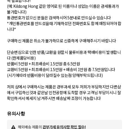
꼭 필요합니다!
(예: Kildong Hong 같은 영어로 된 이름이나 성없는 이름은 관세통과가
불가합니다)
통관번호가 없으신 분들은 검색하시어 5분내로 만드실수 있습니다
*개인통관번호를 만드셨을때 기재하셨던 전화번호도 함께 매칭되어야 합
니다*
구매하신 제품은 취소가 불가하므로 신중하게 구매해주시기 바랍니다
단순변심으로 인한 반품/교환을 원할시 물류비용과 택배비용이 발생합니
다 (한제품당비용)
반품비 5만원 + 최초배송비 1.5만원 총 6.5만원
교환비 5만원 + 최초배송비 1.5만원 + 배송비 1만원 총 7.5만원입니다
(시기에따라 반품비용이 달라질수 있는점 양해부탁드립니다)
저희 샵에서 구매하시는 제품은 관부과세 모두 저희가 부담하지만 다른샵
에서 구입하신것과 같은날 인천공항에 도착할 경우 고객님 부담이시니 잘
확인하셔서 메세지 남겨주시면 배송날짜 조정이 가능합니다
해외배송 제품의
관부가세 유의사항 확인 필수!