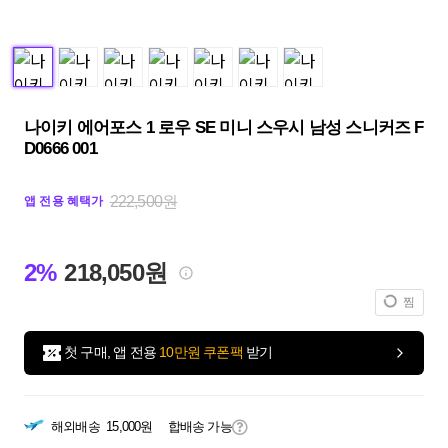
나이키 에어포스 1 로우 SE 미니 스우시 남성 스니커즈 F
D0666 001
222,500원
앱 전용 혜택가
2%
218,050원
찜
첫 구매, 앱 전용
10만원 쿠폰팩
받기
해외배송
15,000원
합배송 가능