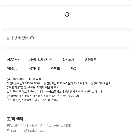
셀러 상세 정보
이용약관
개인정보처리방침
회사소개
운영정책
이용방법
공지사항
이벤트
FAQ
(주)와이오엘오 ㅣ 대표 황유미
사업자등록번호
610-86-34204
ㅣ 통신판매번호 2019-서울마포-1239 ㅣ 호스팅 (주)와이오엘오
070-8676-8799 (발신 전용)
사업자 정보 확인 >
고객 문의: 우측 고객센터 / 이메일 / 카카오플러스 채널을 통해 문의 접수 부탁드립니다.
(정확한 상담 기록을 위해 유선상 문의는 접수받고 있지 않습니다)
주소 [
04004
] 서울특별시 마포구 월드컵로10길
5-6
고객센터
평일 오전 11시 ~ 오후 5시 (주말, 공휴일 제외)
E-mail : info@croket.co.kr