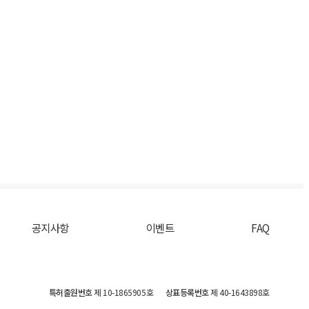
공지사항
이벤트
FAQ
특허출원번호
제 10-1865905호
상표등록번호
제 40-1643898호