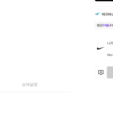
해외배
평균
14일
내 
나
Nike
상세설명