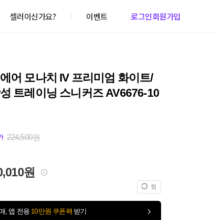
셀러이신가요?
이벤트
로그인
회원가입
에어 모나치 IV 프리미엄 화이트/
성 트레이닝 스니커즈 AV6676-10
224,500원
가
0,010원
찜
매, 앱 전용
10만원 쿠폰팩
받기