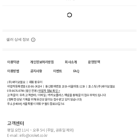
셀러 상세 정보
이용약관
개인정보처리방침
회사소개
운영정책
이용방법
공지사항
이벤트
FAQ
(주)와이오엘오 ㅣ 대표 황유미
사업자등록번호
610-86-34204
ㅣ 통신판매번호 2019-서울마포-1239 ㅣ 호스팅 (주)와이오엘오
070-8676-8799 (발신 전용)
사업자 정보 확인 >
고객 문의: 우측 고객센터 / 이메일 / 카카오플러스 채널을 통해 문의 접수 부탁드립니다.
(정확한 상담 기록을 위해 유선상 문의는 접수받고 있지 않습니다)
주소 [
04004
] 서울특별시 마포구 월드컵로10길
5-6
고객센터
평일 오전 11시 ~ 오후 5시 (주말, 공휴일 제외)
E-mail : info@croket.co.kr