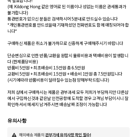
꼭 필요합니다!
(예: Kildong Hong 같은 영어로 된 이름이나 성없는 이름은 관세통과가
불가합니다)
통관번호가 없으신 분들은 검색하시어 5분내로 만드실수 있습니다
*개인통관번호를 만드셨을때 기재하셨던 전화번호도 함께 매칭되어야 합
니다*
구매하신 제품은 취소가 불가하므로 신중하게 구매해주시기 바랍니다
단순변심으로 인한 반품/교환을 원할시 물류비용과 택배비용이 발생합니
다 (한제품당비용)
반품비 5만원 + 최초배송비 1.5만원 총 6.5만원
교환비 5만원 + 최초배송비 1.5만원 + 배송비 1만원 총 7.5만원입니다
(시기에따라 반품비용이 달라질수 있는점 양해부탁드립니다)
저희 샵에서 구매하시는 제품은 관부과세 모두 저희가 부담하지만 다른샵
에서 구입하신것과 같은날 인천공항에 도착할 경우 고객님 부담이시니 잘
확인하셔서 메세지 남겨주시면 배송날짜 조정이 가능합니다
해외배송 제품의
관부가세 유의사항 확인 필수!