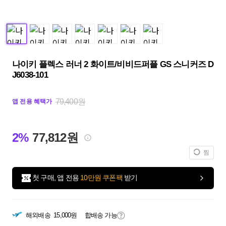
나이키 플렉스 러너 2 화이트/비비드퍼플 GS 스니커즈 D
J6038-101
79,400원
앱 전용 혜택가
2%
77,812원
찜
첫 구매, 앱 전용
10만원 쿠폰팩
받기
해외배송
15,000원
합배송 가능