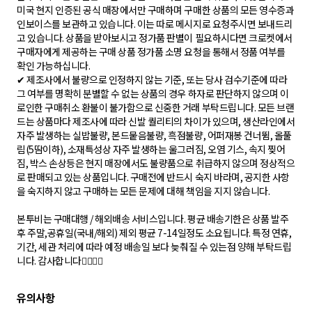
미국 현지 인증된 공식 매장에서만 구매하며 구매한 상품의 모든 영수증과
인보이스를 보관하고 있습니다. 이는 따로 메시지로 요청주시면 보내드리
고 있습니다. 상품을 받아보시고 정가품 판별이 필요하시다면 크로켓에서
구매자에게 제공하는 구매 상품 정가품 소명 요청을 통해서 정품 여부를
확인 가능하십니다.
✔ 제조사에서 불량으로 인정하지 않는 기준, 또는 당사 검수기준에 따라
그 여부를 명확히 분별할 수 없는 상품의 경우 하자로 판단하지 않으며 이
로인한 구매취소 환불이 불가함으로 신중한 거래 부탁드립니다. 모든 브랜
드는 상품마다 제조사에 따라 신발 퀄리티의 차이가 있으며, 생산라인에서
자주 발생하는 실밥불량, 본드뭍음불량, 흑점불량, 어퍼재봉 건너뜀, 올풀
림(5땀이하), 소재특성상 자주 발생하는 울그러짐, 오염 기스, 속지 찢어
짐, 박스 손상등은 현지 매장에서도 불량품으로 취급하지 않으며 정상적으
로 판매되고 있는 상품입니다. 구매전에 반드시 숙지 바라며, 공지한 사항
을 숙지하지 않고 구매하는 모든 문제에 대해 책임을 지지 않습니다.
본투비는 구매대행 / 해외배송 서비스입니다. 평균 배송기한은 상품 발주
후 주말,공휴일(국내/해외) 제외 평균 7-14일정도 소요됩니다. 특정 연휴,
기간, 세관 처리에 따라 예정 배송일 보다 늦춰질 수 있는점 양해 부탁드립
니다. 감사합니다🙇‍♂️🙇‍♀️