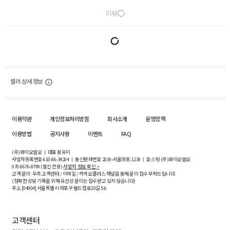
리뷰
셀러 상세 정보
이용약관
개인정보처리방침
회사소개
운영정책
이용방법
공지사항
이벤트
FAQ
(주)와이오엘오 ㅣ 대표 황유미
사업자등록번호
610-86-34204
ㅣ 통신판매번호 2019-서울마포-1239 ㅣ 호스팅 (주)와이오엘오
070-8676-8799 (발신 전용)
사업자 정보 확인 >
고객 문의: 우측 고객센터 / 이메일 / 카카오플러스 채널을 통해 문의 접수 부탁드립니다.
(정확한 상담 기록을 위해 유선상 문의는 접수받고 있지 않습니다)
주소 [
04004
] 서울특별시 마포구 월드컵로10길
5-6
고객센터