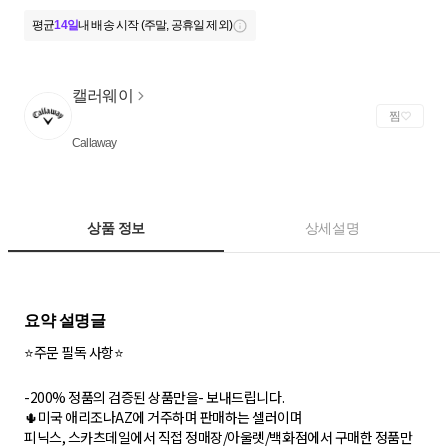
평균
14일
내 배송 시작 (주말, 공휴일 제외)
캘러웨이
찜
Callaway
상품 정보
상세설명
⭐️주문 필독 사항⭐️
-200% 정품의 검증된 상품만을- 보내드립니다.
🌵미국 애리조나AZ에 거주하며 판매하는 셀러이며
피닉스, 스카츠데일에서 직접 정매장/아울렛/백화점에서 구매한 정품만