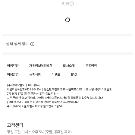
리뷰
셀러 상세 정보
이용약관
개인정보처리방침
회사소개
운영정책
이용방법
공지사항
이벤트
FAQ
(주)와이오엘오 ㅣ 대표 황유미
사업자등록번호
610-86-34204
ㅣ 통신판매번호 2019-서울마포-1239 ㅣ 호스팅 (주)와이오엘오
070-8676-8799 (발신 전용)
사업자 정보 확인 >
고객 문의: 우측 고객센터 / 이메일 / 카카오플러스 채널을 통해 문의 접수 부탁드립니다.
(정확한 상담 기록을 위해 유선상 문의는 접수받고 있지 않습니다)
주소 [
04004
] 서울특별시 마포구 월드컵로10길
5-6
고객센터
평일 오전 11시 ~ 오후 5시 (주말, 공휴일 제외)