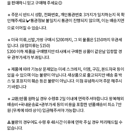
을 판매하니 믿고 구매해 주세요😊
🔹주문시 반드시 성함, 전화번호, 개인통관번호 3가지가 일치하는지 꼭 확
인해주세요!✔️통관정보 불일치시 통관이 진행되지 않으며, 이는 배송지연
으로 이어질 수 있습니다.
🔹미국 의류,신발,가방 구매시 $200까지, 그 외 물품은 $150까지 무관세
입니다. (유럽의류는 $150)
$200 이하 제품을 구매했지만 타사에서 구매한 상품이 같은날 입항할 경
우 관부가세가 부과됩니다.
🔹제품에 따라 기능상 문제없는 미세 스크레치, 이염, 구김, 본드자국 등이
있을 수 있으며 이는 불량이 아닙니다. 새상품으로 출고되지만 배송 중 박
스 및 포장지의 훼손 등은 불량이 아닙니다. 이점 유념하시어 주문 해주시
기 바랍니다
🔹교환/반품 원하실 경우 수령후 2일 이내에 연락주셔야합니다. 왕복해외
배송비+국내운송료+관부가세 등의 비용을 포함한 반품배송비 최소 7만
원 (무게에 따라 상이) 입금해주셔야 가능합니다.
🔺불량의 경우여도 수령 후 48시간 이후에 연락 주실 경우 처리해드릴 수
없습니다.