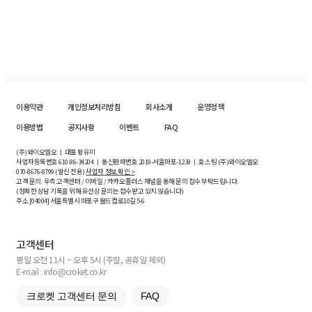
이용약관
개인정보처리방침
회사소개
운영정책
이용방법
공지사항
이벤트
FAQ
(주)와이오엘오 ㅣ 대표 황유미
사업자등록번호
610-86-34204
ㅣ 통신판매번호 2019-서울마포-1239 ㅣ 호스팅 (주)와이오엘오
070-8676-8799 (발신 전용)
사업자 정보 확인 >
고객 문의: 우측 고객센터 / 이메일 / 카카오플러스 채널을 통해 문의 접수 부탁드립니다.
(정확한 상담 기록을 위해 유선상 문의는 접수받고 있지 않습니다)
주소 [
04004
] 서울특별시 마포구 월드컵로10길
5-6
고객센터
평일 오전 11시 ~ 오후 5시 (주말, 공휴일 제외)
E-mail : info@croket.co.kr
크로켓 고객센터 문의
FAQ