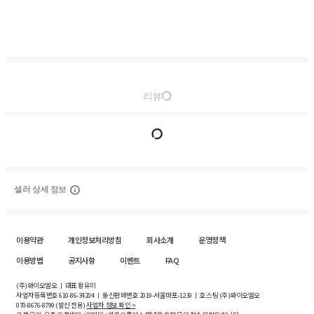
리뷰
셀러 상세 정보
이용약관
개인정보처리방침
회사소개
운영정책
이용방법
공지사항
이벤트
FAQ
(주)와이오엘오 ㅣ 대표 황유미
사업자등록번호
610-86-34204
ㅣ 통신판매번호 2019-서울마포-1239 ㅣ 호스팅 (주)와이오엘오
070-8676-8799 (발신 전용)
사업자 정보 확인 >