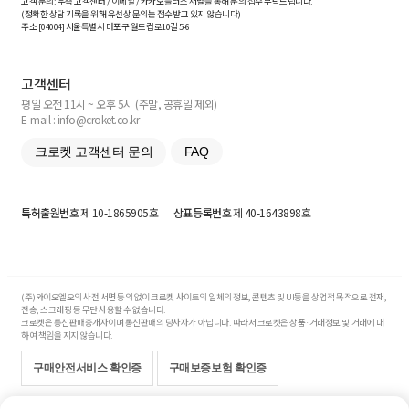
고객 문의: 우측 고객센터 / 이메일 / 카카오플러스 채널을 통해 문의 접수 부탁드립니다.
(정확한 상담 기록을 위해 유선상 문의는 접수받고 있지 않습니다)
주소 [
04004
] 서울특별시 마포구 월드컵로10길
5-6
고객센터
평일 오전 11시 ~ 오후 5시 (주말, 공휴일 제외)
E-mail : info@croket.co.kr
크로켓 고객센터 문의
FAQ
특허출원번호
제 10-1865905호
상표등록번호
제 40-1643898호
(주)와이오엘오의 사전 서면 동의 없이 크로켓 사이트의 일체의 정보, 콘텐츠 및 UI등을 상업적 목적으로 전재,
전송, 스크래핑 등 무단 사용할 수 없습니다.
크로켓은 통신판매중개자이며 통신판매의 당사자가 아닙니다. 따라서 크로켓은 상품·거래정보 및 거래에 대
하여 책임을 지지 않습니다.
구매안전서비스 확인증
구매보증보험 확인증