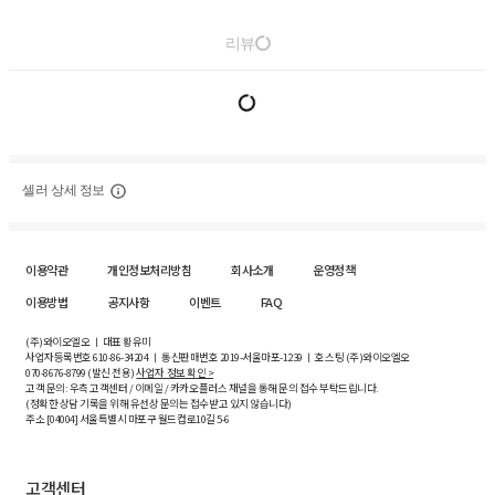
리뷰
셀러 상세 정보
이용약관
개인정보처리방침
회사소개
운영정책
이용방법
공지사항
이벤트
FAQ
(주)와이오엘오 ㅣ 대표 황유미
사업자등록번호
610-86-34204
ㅣ 통신판매번호 2019-서울마포-1239 ㅣ 호스팅 (주)와이오엘오
070-8676-8799 (발신 전용)
사업자 정보 확인 >
고객 문의: 우측 고객센터 / 이메일 / 카카오플러스 채널을 통해 문의 접수 부탁드립니다.
(정확한 상담 기록을 위해 유선상 문의는 접수받고 있지 않습니다)
주소 [
04004
] 서울특별시 마포구 월드컵로10길
5-6
고객센터