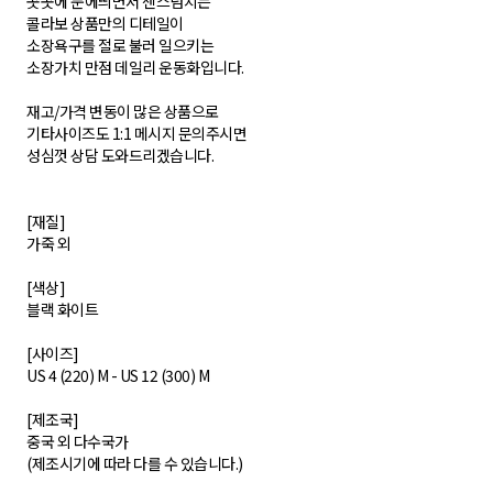
곳곳에 눈에띄면서 센스넘치는
콜라보 상품만의 디테일이
소장욕구를 절로 불러 일으키는
소장가치 만점 데일리 운동화입니다.
재고/가격 변동이 많은 상품으로
기타사이즈도 1:1 메시지 문의주시면
성심껏 상담 도와드리겠습니다.
[재질]
가죽 외
[색상]
블랙 화이트
[사이즈]
US 4 (220) M - US 12 (300) M
[제조국]
중국 외 다수국가
(제조시기에 따라 다를 수 있습니다.)