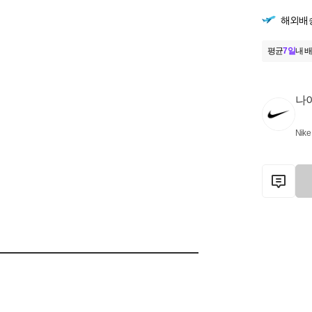
해외배
평균
7일
내 배
나
Nike