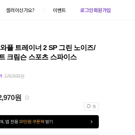
셀러이신가요?
이벤트
로그인
회원가입
와플 트레이너 2 SP 그린 노이즈/
트 크림슨 스포츠 스파이스
176,500원
가
2,970원
찜
매, 앱 전용
10만원 쿠폰팩
받기