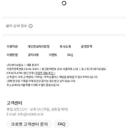
셀러 상세 정보
이용약관
개인정보처리방침
회사소개
운영정책
이용방법
공지사항
이벤트
FAQ
(주)와이오엘오 ㅣ 대표 황유미
사업자등록번호
610-86-34204
ㅣ 통신판매번호 2019-서울마포-1239 ㅣ 호스팅 (주)와이오엘오
070-8676-8799 (발신 전용)
사업자 정보 확인 >
고객 문의: 우측 고객센터 / 이메일 / 카카오플러스 채널을 통해 문의 접수 부탁드립니다.
(정확한 상담 기록을 위해 유선상 문의는 접수받고 있지 않습니다)
주소 [
04004
] 서울특별시 마포구 월드컵로10길
5-6
고객센터
평일 오전 11시 ~ 오후 5시 (주말, 공휴일 제외)
E-mail : info@croket.co.kr
크로켓 고객센터 문의
FAQ