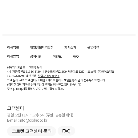
이용약관
개인정보처리방침
회사소개
운영정책
이용방법
공지사항
이벤트
FAQ
(주)와이오엘오 ㅣ 대표 황유미
사업자등록번호
610-86-34204
ㅣ 통신판매번호 2019-서울마포-1239 ㅣ 호스팅 (주)와이오엘오
070-8676-8799 (발신 전용)
사업자 정보 확인 >
고객 문의: 우측 고객센터 / 이메일 / 카카오플러스 채널을 통해 문의 접수 부탁드립니다.
(정확한 상담 기록을 위해 유선상 문의는 접수받고 있지 않습니다)
주소 [
04004
] 서울특별시 마포구 월드컵로10길
5-6
고객센터
평일 오전 11시 ~ 오후 5시 (주말, 공휴일 제외)
E-mail : info@croket.co.kr
크로켓 고객센터 문의
FAQ