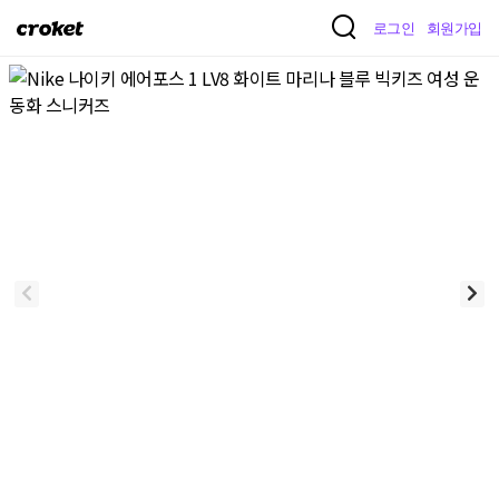
크
로그인
회원가입
로
켓