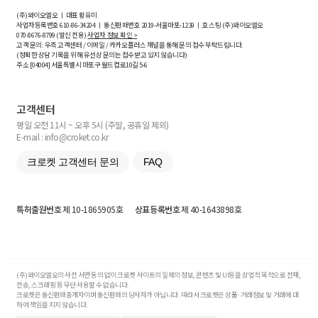
(주)와이오엘오 ㅣ 대표 황유미
사업자등록번호
610-86-34204
ㅣ 통신판매번호 2019-서울마포-1239 ㅣ 호스팅 (주)와이오엘오
070-8676-8799 (발신 전용)
사업자 정보 확인 >
고객 문의: 우측 고객센터 / 이메일 / 카카오플러스 채널을 통해 문의 접수 부탁드립니다.
(정확한 상담 기록을 위해 유선상 문의는 접수받고 있지 않습니다)
주소 [
04004
] 서울특별시 마포구 월드컵로10길
5-6
고객센터
평일 오전 11시 ~ 오후 5시 (주말, 공휴일 제외)
E-mail : info@croket.co.kr
크로켓 고객센터 문의
FAQ
특허출원번호
제 10-1865905호
상표등록번호
제 40-1643898호
(주)와이오엘오의 사전 서면 동의 없이 크로켓 사이트의 일체의 정보, 콘텐츠 및 UI등을 상업적 목적으로 전재,
전송, 스크래핑 등 무단 사용할 수 없습니다.
크로켓은 통신판매중개자이며 통신판매의 당사자가 아닙니다. 따라서 크로켓은 상품·거래정보 및 거래에 대
하여 책임을 지지 않습니다.