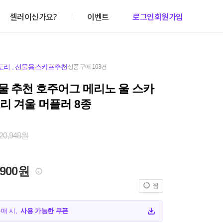
셀러이신가요?
이벤트
로그인
회원가입
도리
,
선물용스카프추천
상품 구매 103건
물 추천 호주어그 메리노 울 스카
리 겨울 머플러 8종
20,948원
,900원
찜
구매 시,
사용 가능한 쿠폰