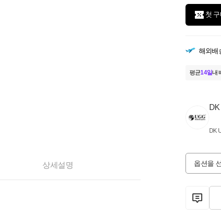
첫 구
해외배
평균
14일
내 
DK
DK 
옵션을 
상세설명