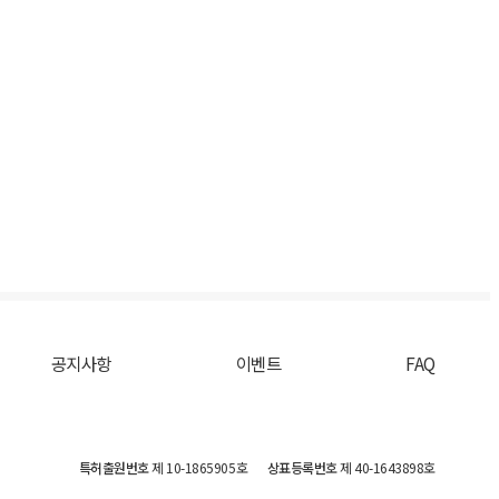
공지사항
이벤트
FAQ
특허출원번호
제 10-1865905호
상표등록번호
제 40-1643898호