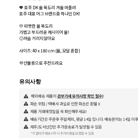
🧡 호주 DK 울 목도리 겨울 머플러
호주 대표 어그 브랜드중 하나인 DK!
💛 따뜻한 울 목도리
가볍고 부드러운 캐시미어 울!
🙂까슬 거리지않아요
사이즈: 40 x 180 cm (울, 모달 혼합)
💜선물용으로 추천드려요
해외배송 제품의
관부가세 유의사항 확인 필수!
파손 위험 / 택배사 과실로 인한 파손은 환불 X
제품 거래예정일을 꼭 확인해주세요!
배송기간은 주문후 주말제외, 평균 14일 입니다. 배송문의는 14일 이
제주/도서산간은 추가운송료가 발생될 수 있음
*각 셀러가 배송시작 시 추가비용을 요청할 수 있음