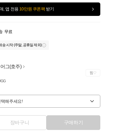
매, 앱 전용
10만원 쿠폰팩
받기
송
무료
배송 시작 (주말, 공휴일 제외)
 어그(호주)
찜
UGG
선택해주세요!
장바구니
구매하기