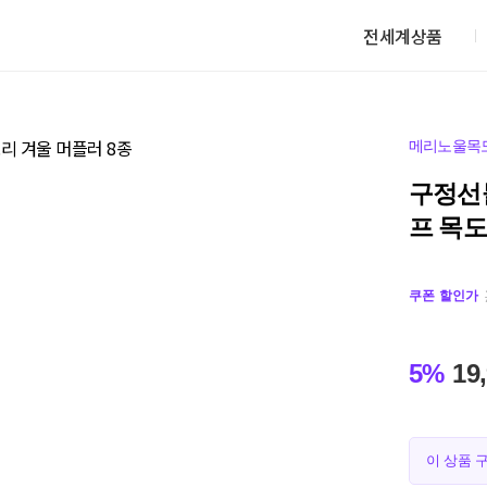
전세계상품
메리노울목
구정선
프 목도
쿠폰 할인가
5%
19
이 상품 