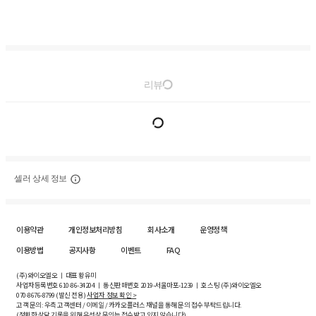
리뷰
셀러 상세 정보
이용약관
개인정보처리방침
회사소개
운영정책
이용방법
공지사항
이벤트
FAQ
(주)와이오엘오 ㅣ 대표 황유미
사업자등록번호
610-86-34204
ㅣ 통신판매번호 2019-서울마포-1239 ㅣ 호스팅 (주)와이오엘오
070-8676-8799 (발신 전용)
사업자 정보 확인 >
고객 문의: 우측 고객센터 / 이메일 / 카카오플러스 채널을 통해 문의 접수 부탁드립니다.
(정확한 상담 기록을 위해 유선상 문의는 접수받고 있지 않습니다)