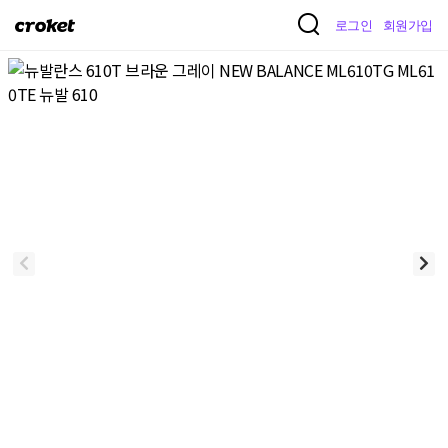
크
로그인
회원가입
로
켓