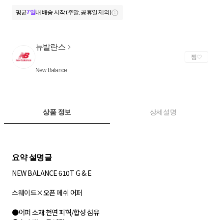
평균
7일
내 배송 시작 (주말, 공휴일 제외)
뉴발란스
찜
New Balance
상품 정보
상세설명
NEW BALANCE 610T G & E
스웨이드×오픈 메쉬 어퍼
●어퍼 소재:천연 피혁/합성 섬유