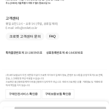
주소 [
04004
] 서울특별시 마포구 월드컵로10길
5-6
고객센터
평일 오전 11시 ~ 오후 5시 (주말, 공휴일 제외)
E-mail : info@croket.co.kr
크로켓 고객센터 문의
FAQ
특허출원번호
제 10-1865905호
상표등록번호
제 40-1643898호
(주)와이오엘오의 사전 서면 동의 없이 크로켓 사이트의 일체의 정보, 콘텐츠 및 UI등을 상업적 목적으로 전재,
전송, 스크래핑 등 무단 사용할 수 없습니다.
크로켓은 통신판매중개자이며 통신판매의 당사자가 아닙니다. 따라서 크로켓은 상품·거래정보 및 거래에 대
하여 책임을 지지 않습니다.
구매안전서비스 확인증
구매보증보험 확인증
Copyright© 2017-2026 YOLO Co, Ltd. All rights reserved.