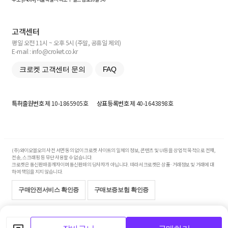
고객센터
평일 오전 11시 ~ 오후 5시 (주말, 공휴일 제외)
E-mail : info@croket.co.kr
크로켓 고객센터 문의
FAQ
특허출원번호
제 10-1865905호
상표등록번호
제 40-1643898호
(주)와이오엘오의 사전 서면 동의 없이 크로켓 사이트의 일체의 정보, 콘텐츠 및 UI등을 상업적 목적으로 전재,
전송, 스크래핑 등 무단 사용할 수 없습니다.
크로켓은 통신판매중개자이며 통신판매의 당사자가 아닙니다. 따라서 크로켓은 상품·거래정보 및 거래에 대
하여 책임을 지지 않습니다.
구매안전서비스 확인증
구매보증보험 확인증
Copyright© 2017-2026 YOLO Co, Ltd. All rights reserved.