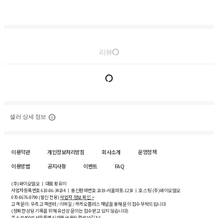
리뷰
셀러 상세 정보
이용약관
개인정보처리방침
회사소개
운영정책
이용방법
공지사항
이벤트
FAQ
(주)와이오엘오 ㅣ 대표 황유미
사업자등록번호
610-86-34204
ㅣ 통신판매번호 2019-서울마포-1239 ㅣ 호스팅 (주)와이오엘오
070-8676-8799 (발신 전용)
사업자 정보 확인 >
고객 문의: 우측 고객센터 / 이메일 / 카카오플러스 채널을 통해 문의 접수 부탁드립니다.
(정확한 상담 기록을 위해 유선상 문의는 접수받고 있지 않습니다)
주소 [
04004
] 서울특별시 마포구 월드컵로10길
5-6