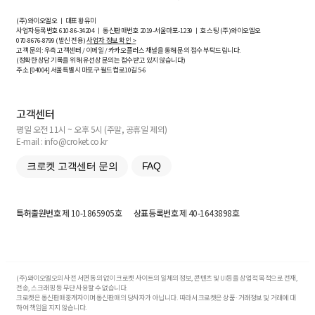
(주)와이오엘오 ㅣ 대표 황유미
사업자등록번호
610-86-34204
ㅣ 통신판매번호 2019-서울마포-1239 ㅣ 호스팅 (주)와이오엘오
070-8676-8799 (발신 전용)
사업자 정보 확인 >
고객 문의: 우측 고객센터 / 이메일 / 카카오플러스 채널을 통해 문의 접수 부탁드립니다.
(정확한 상담 기록을 위해 유선상 문의는 접수받고 있지 않습니다)
주소 [
04004
] 서울특별시 마포구 월드컵로10길
5-6
고객센터
평일 오전 11시 ~ 오후 5시 (주말, 공휴일 제외)
E-mail : info@croket.co.kr
크로켓 고객센터 문의
FAQ
특허출원번호
제 10-1865905호
상표등록번호
제 40-1643898호
(주)와이오엘오의 사전 서면 동의 없이 크로켓 사이트의 일체의 정보, 콘텐츠 및 UI등을 상업적 목적으로 전재,
전송, 스크래핑 등 무단 사용할 수 없습니다.
크로켓은 통신판매중개자이며 통신판매의 당사자가 아닙니다. 따라서 크로켓은 상품·거래정보 및 거래에 대
하여 책임을 지지 않습니다.