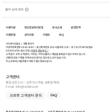
셀러 상세 정보
이용약관
개인정보처리방침
회사소개
운영정책
이용방법
공지사항
이벤트
FAQ
(주)와이오엘오 ㅣ 대표 황유미
사업자등록번호
610-86-34204
ㅣ 통신판매번호 2019-서울마포-1239 ㅣ 호스팅 (주)와이오엘오
070-8676-8799 (발신 전용)
사업자 정보 확인 >
고객 문의: 우측 고객센터 / 이메일 / 카카오플러스 채널을 통해 문의 접수 부탁드립니다.
(정확한 상담 기록을 위해 유선상 문의는 접수받고 있지 않습니다)
주소 [
04004
] 서울특별시 마포구 월드컵로10길
5-6
고객센터
평일 오전 11시 ~ 오후 5시 (주말, 공휴일 제외)
E-mail : info@croket.co.kr
크로켓 고객센터 문의
FAQ
특허출원번호
제 10-1865905호
상표등록번호
제 40-1643898호