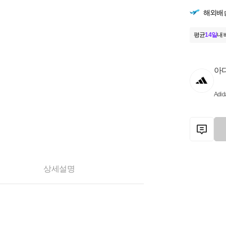
해외배
평균
14일
내 
아
Adid
상세설명