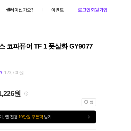
셀러이신가요?
이벤트
로그인
회원가입
 코파퓨어 TF 1 풋살화 GY9077
123,700원
가
1,226원
찜
매, 앱 전용
10만원 쿠폰팩
받기