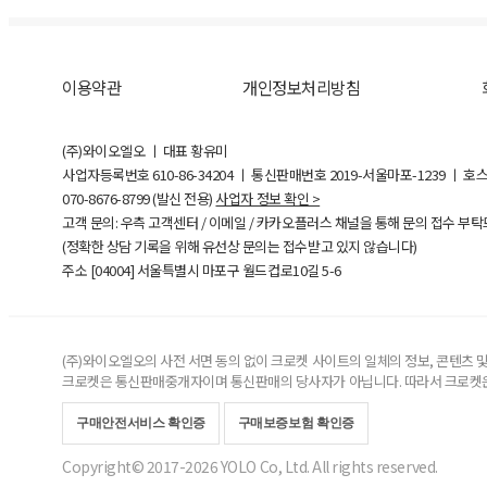
이용약관
개인정보처리방침
(주)와이오엘오 ㅣ 대표 황유미
사업자등록번호
610-86-34204
ㅣ 통신판매번호 2019-서울마포-1239 ㅣ 호
070-8676-8799 (발신 전용)
사업자 정보 확인 >
고객 문의: 우측 고객센터 / 이메일 / 카카오플러스 채널을 통해 문의 접수 부
(정확한 상담 기록을 위해 유선상 문의는 접수받고 있지 않습니다)
주소 [
04004
] 서울특별시 마포구 월드컵로10길
5-6
(주)와이오엘오의 사전 서면 동의 없이 크로켓 사이트의 일체의 정보, 콘텐츠 및 
크로켓은 통신판매중개자이며 통신판매의 당사자가 아닙니다. 따라서 크로켓은
구매안전서비스 확인증
구매보증보험 확인증
Copyright© 2017-2026 YOLO Co, Ltd. All rights reserved.