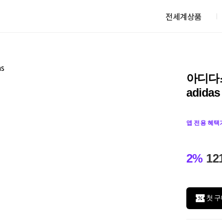
전세계상품
아디다스
adidas
앱 전용 혜택
2%
12
첫 구