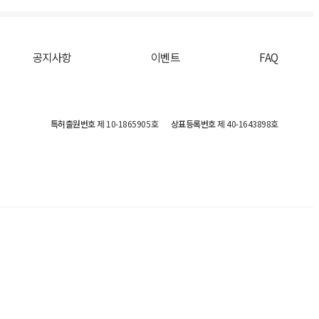
공지사항
이벤트
FAQ
특허출원번호
제 10-1865905호
상표등록번호
제 40-1643898호