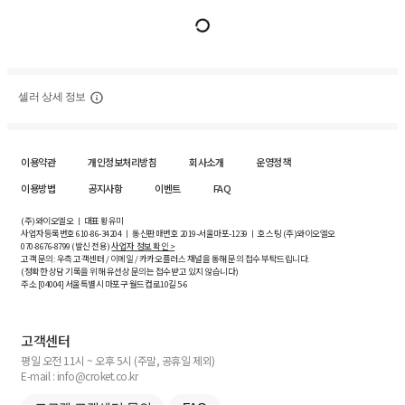
셀러 상세 정보
이용약관
개인정보처리방침
회사소개
운영정책
이용방법
공지사항
이벤트
FAQ
(주)와이오엘오 ㅣ 대표 황유미
사업자등록번호
610-86-34204
ㅣ 통신판매번호 2019-서울마포-1239 ㅣ 호스팅 (주)와이오엘오
070-8676-8799 (발신 전용)
사업자 정보 확인 >
고객 문의: 우측 고객센터 / 이메일 / 카카오플러스 채널을 통해 문의 접수 부탁드립니다.
(정확한 상담 기록을 위해 유선상 문의는 접수받고 있지 않습니다)
주소 [
04004
] 서울특별시 마포구 월드컵로10길
5-6
고객센터
평일 오전 11시 ~ 오후 5시 (주말, 공휴일 제외)
E-mail : info@croket.co.kr