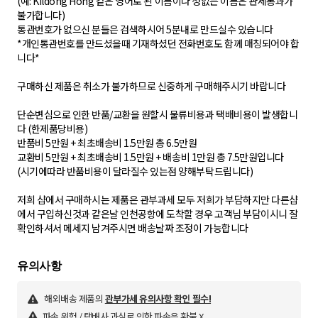
(예: Kildong Hong 같은 영어로 된 이름이나 성없는 이름은 관세통과가
불가합니다)
통관번호가 없으신 분들은 검색하시어 5분내로 만드실수 있습니다
*개인통관번호를 만드셨을때 기재하셨던 전화번호도 함께 매칭되어야 합
니다*
구매하신 제품은 취소가 불가하므로 신중하게 구매해주시기 바랍니다
단순변심으로 인한 반품/교환을 원할시 물류비용과 택배비용이 발생합니
다 (한제품당비용)
반품비 5만원 + 최초배송비 1.5만원 총 6.5만원
교환비 5만원 + 최초배송비 1.5만원 + 배송비 1만원 총 7.5만원입니다
(시기에따라 반품비용이 달라질수 있는점 양해부탁드립니다)
저희 샵에서 구매하시는 제품은 관부과세 모두 저희가 부담하지만 다른샵
에서 구입하신것과 같은날 인천공항에 도착할 경우 고객님 부담이시니 잘
확인하셔서 메세지 남겨주시면 배송날짜 조정이 가능합니다
해외배송 제품의
관부가세 유의사항 확인 필수!
파손 위험 / 택배사 과실로 인한 파손은 환불 X