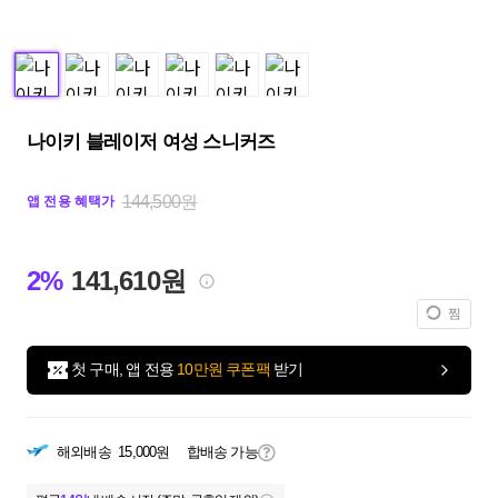
나이키 블레이저 여성 스니커즈
144,500원
앱 전용 혜택가
2%
141,610원
찜
첫 구매, 앱 전용
10만원 쿠폰팩
받기
해외배송
15,000원
합배송 가능