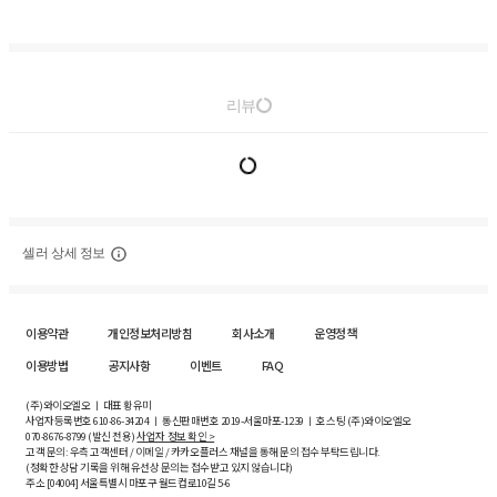
리뷰
셀러 상세 정보
이용약관
개인정보처리방침
회사소개
운영정책
이용방법
공지사항
이벤트
FAQ
(주)와이오엘오 ㅣ 대표 황유미
사업자등록번호
610-86-34204
ㅣ 통신판매번호 2019-서울마포-1239 ㅣ 호스팅 (주)와이오엘오
070-8676-8799 (발신 전용)
사업자 정보 확인 >
고객 문의: 우측 고객센터 / 이메일 / 카카오플러스 채널을 통해 문의 접수 부탁드립니다.
(정확한 상담 기록을 위해 유선상 문의는 접수받고 있지 않습니다)
주소 [
04004
] 서울특별시 마포구 월드컵로10길
5-6