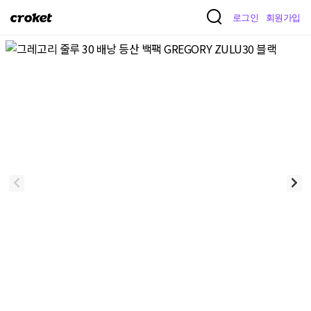
크
로그인
회원가입
로
켓