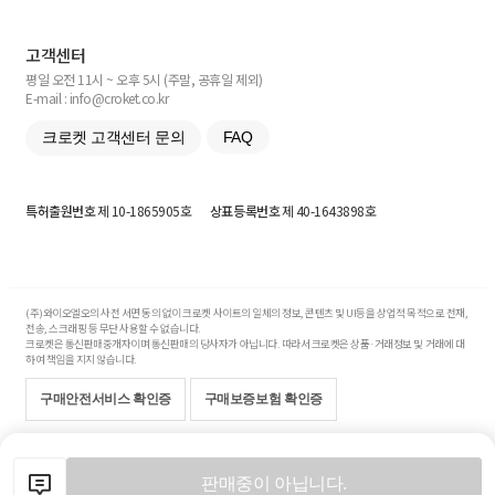
고객센터
평일 오전 11시 ~ 오후 5시 (주말, 공휴일 제외)
E-mail : info@croket.co.kr
크로켓 고객센터 문의
FAQ
특허출원번호
제 10-1865905호
상표등록번호
제 40-1643898호
(주)와이오엘오의 사전 서면 동의 없이 크로켓 사이트의 일체의 정보, 콘텐츠 및 UI등을 상업적 목적으로 전재,
전송, 스크래핑 등 무단 사용할 수 없습니다.
크로켓은 통신판매중개자이며 통신판매의 당사자가 아닙니다. 따라서 크로켓은 상품·거래정보 및 거래에 대
하여 책임을 지지 않습니다.
구매안전서비스 확인증
구매보증보험 확인증
Copyright© 2017-2026 YOLO Co, Ltd. All rights reserved.
판매중이 아닙니다.