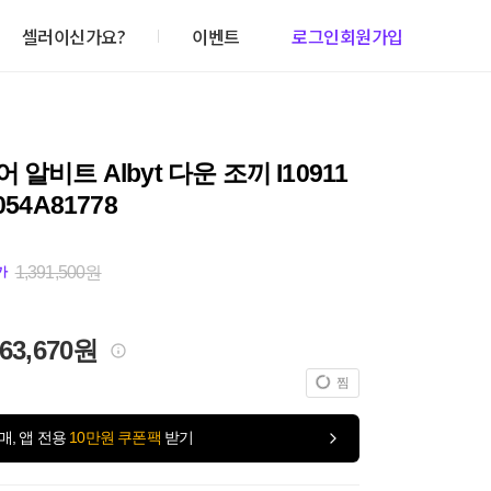
셀러이신가요?
이벤트
로그인
회원가입
 알비트 Albyt 다운 조끼 I10911
054A81778
1,391,500원
가
363,670원
찜
매, 앱 전용
10만원 쿠폰팩
받기