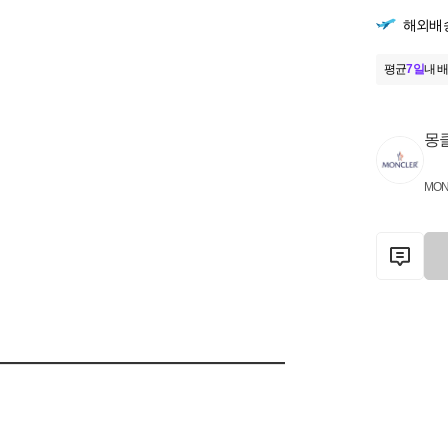
해외배
평균
7일
내 배
몽
MON