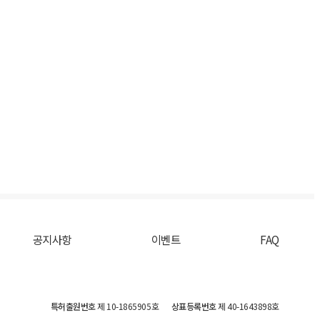
공지사항
이벤트
FAQ
특허출원번호
제 10-1865905호
상표등록번호
제 40-1643898호