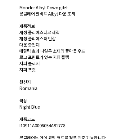
Moncler Albyt Down gilet
몽클레어 알비트 Albyt 다운 조끼
제품정보
재생 폴리에스터로 제작
재생 폴리에스터 안감
다운 충전재
메탈릭 효과 나일론 소재의 풀아웃 후드
로고 프린트가 있는 지퍼 플랩
지퍼 클로저
지퍼 포켓
원산지
Romania
색상
Night Blue
제품코드
I10911A0006054A81778
몽클레어는 안에 큐알 코드로 정품 인증 가능합니다.