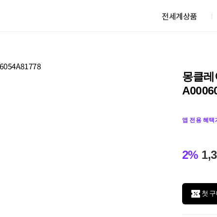
전세계상품
몽클레어
A0006
앱 전용 혜택
2%
1,
첫 구