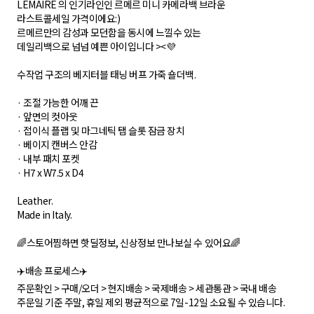
LEMAIRE 의 인기라인인 르메르 미니 카메라백 브라운
라스트콜세일 가격이에요:)
르메르만의 감성과 모던함을 동시에 느낄수 있는
데일리백으로 넘넘 예쁜 아이입니다 ><💜
수작업 구조의 베지터블 태닝 버프 가죽 숄더백.
· 조절 가능한 어깨 끈
· 앞면의 컷아웃
· 접이식 플랩 및 마그네틱 탭 슬롯 잠금 장치
· 베이지 캔버스 안감
· 내부 패치 포켓
· H7 x W7.5 x D4
Leather.
Made in Italy.
🌈스토어찜하면 핫딜정보, 신상정보 만나보실 수 있어요🌈
✈️배송 프로세스✈️
주문확인 > 구매/오더 > 현지배송 > 국제배송 > 세관통관 > 국내 배송
주문일 기준 주말, 휴일 제외 평균적으로 7일-12일 소요될 수 있습니다.