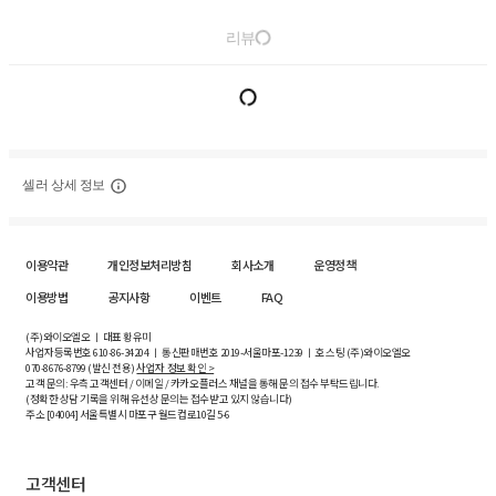
리뷰
셀러 상세 정보
이용약관
개인정보처리방침
회사소개
운영정책
이용방법
공지사항
이벤트
FAQ
(주)와이오엘오 ㅣ 대표 황유미
사업자등록번호
610-86-34204
ㅣ 통신판매번호 2019-서울마포-1239 ㅣ 호스팅 (주)와이오엘오
070-8676-8799 (발신 전용)
사업자 정보 확인 >
고객 문의: 우측 고객센터 / 이메일 / 카카오플러스 채널을 통해 문의 접수 부탁드립니다.
(정확한 상담 기록을 위해 유선상 문의는 접수받고 있지 않습니다)
주소 [
04004
] 서울특별시 마포구 월드컵로10길
5-6
고객센터