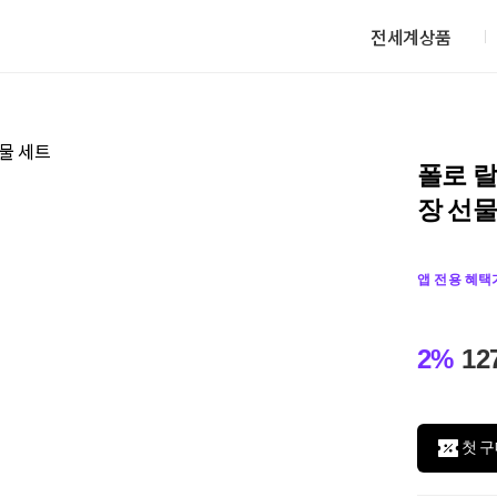
전세계상품
폴로 랄
장 선물
앱 전용 혜택
2%
12
첫 구