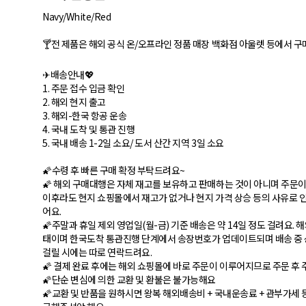
Navy/White/Red
🍸전 제품은 해외 공식 온/오프라인 정품 매장 백화점 아울렛 등에서 구
✈배송안내💖
1. 주문 접수 입금 확인
2. 해외 현지 출고
3. 해외-한국 항공 운송
4. 국내 도착 및 통관 진행
5. 국내 배송 1-2일 소요/ 도서 산간 지역 3일 소요
🌠수령 후 빠른 구매 확정 부탁드려요~
🌠 해외 구매대행은 자체 재고를 보유하고 판매하는 것이 아니며 주문이
이후라도 현지 쇼핑몰에서 재고가 없거나 현지 가격 상승 등의 사유로 인
어요.
🌠주말과 휴일 제외 영업일(월-금) 기준 배송은 약 14일 정도 걸려요.
태이며 한국도착 통관진행 단계에서 송장번호가 업데이트되며 배송 중 
걸릴 시에는 따로 연락드려요.
🌠 결제 완료 후에는 해외 쇼핑몰에 바로 주문이 이루어지므로 주문 후 
🌠단순 변심에 의한 교환 및 환불은 불가능해요
🌠교환 및 반품을 원하시면 왕복 해외배송비 + 국내운송료 + 관부가세 