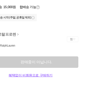
송
15,000원
합배송 가능
송 시작 (주말, 공휴일 제외)
로랄프로렌
찜
 RalphLauren
판매중이 아닙니다.
혜택없이 비회원으로 구매하기