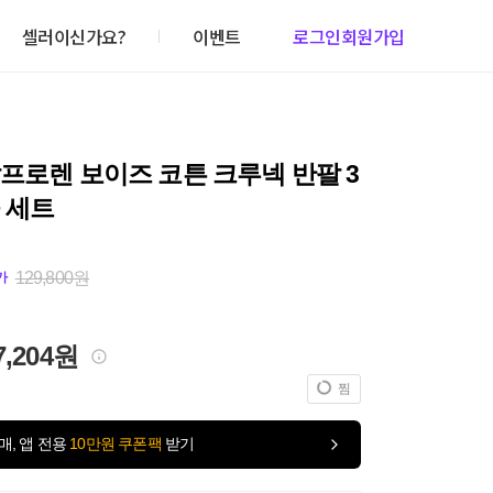
셀러이신가요?
이벤트
로그인
회원가입
프로렌 보이즈 코튼 크루넥 반팔 3
 세트
129,800원
가
7,204원
찜
매, 앱 전용
10만원 쿠폰팩
받기