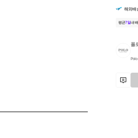
해외배
평균
7일
내 배
폴
Polo