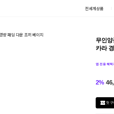
전세계상품
무인양품
카라 경
앱 전용 혜택
2%
46
첫 구