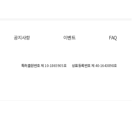
공지사항
이벤트
FAQ
특허출원번호
제 10-1865905호
상표등록번호
제 40-1643898호