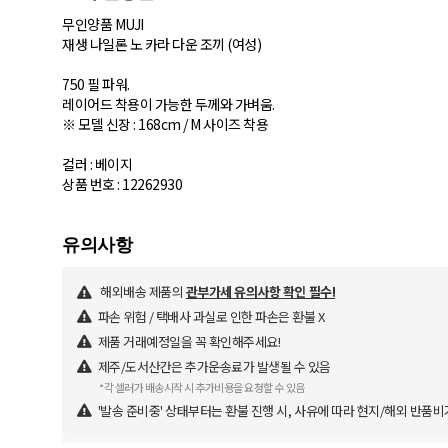
무인양품 MUJI
재생 나일론 노 카라 다운 조끼 (여성)
750 필 파워.
레이어드 착용이 가능한 두께와 가벼움.
※ 모델 신장 : 168cm / M 사이즈 착용
컬러 : 베이지
상품 번호 : 12262930
해외배송 제품의
관부가세 유의사항 확인 필수!
파손 위험 / 택배사 과실로 인한 파손은 환불 X
제품 거래예정일을 꼭 확인해주세요!
제주/도서산간은 추가운송료가 발생될 수 있음
*각 셀러가 배송시작 시 추가비용을 요청할 수 있음
'발송 준비중' 상태부터는 환불 진행 시, 사유에 따라 현지/해외 반품비