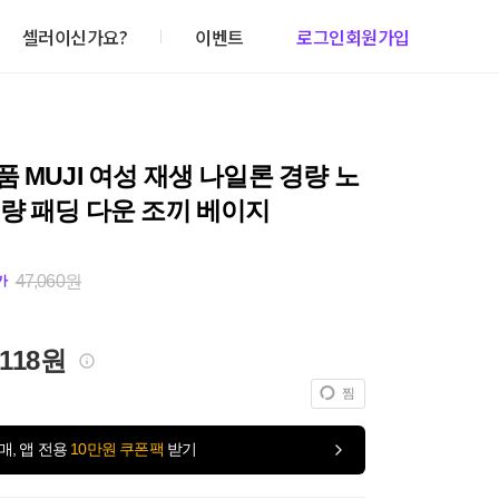
셀러이신가요?
이벤트
로그인
회원가입
 MUJI 여성 재생 나일론 경량 노
량 패딩 다운 조끼 베이지
47,060원
가
,118원
찜
매, 앱 전용
10만원 쿠폰팩
받기