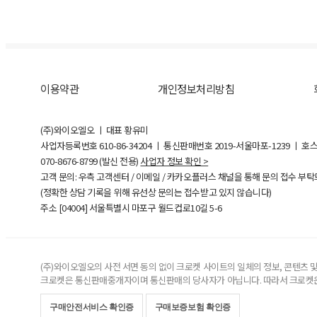
이용약관
개인정보처리방침
(주)와이오엘오 ㅣ 대표 황유미
사업자등록번호
610-86-34204
ㅣ 통신판매번호 2019-서울마포-1239 ㅣ 호
070-8676-8799 (발신 전용)
사업자 정보 확인 >
고객 문의: 우측 고객센터 / 이메일 / 카카오플러스 채널을 통해 문의 접수 부
(정확한 상담 기록을 위해 유선상 문의는 접수받고 있지 않습니다)
주소 [
04004
] 서울특별시 마포구 월드컵로10길
5-6
(주)와이오엘오의 사전 서면 동의 없이 크로켓 사이트의 일체의 정보, 콘텐츠 및 
크로켓은 통신판매중개자이며 통신판매의 당사자가 아닙니다. 따라서 크로켓은
구매안전서비스 확인증
구매보증보험 확인증