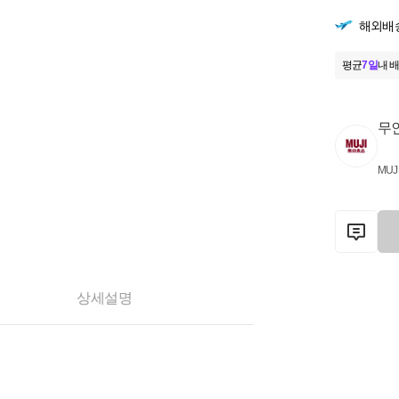
해외배
평균
7일
내 배
무
MUJ
상세설명