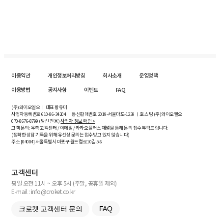
이용약관
개인정보처리방침
회사소개
운영정책
이용방법
공지사항
이벤트
FAQ
(주)와이오엘오 ㅣ 대표 황유미
사업자등록번호
610-86-34204
ㅣ 통신판매번호 2019-서울마포-1239 ㅣ 호스팅 (주)와이오엘오
070-8676-8799 (발신 전용)
사업자 정보 확인 >
고객 문의: 우측 고객센터 / 이메일 / 카카오플러스 채널을 통해 문의 접수 부탁드립니다.
(정확한 상담 기록을 위해 유선상 문의는 접수받고 있지 않습니다)
주소 [
04004
] 서울특별시 마포구 월드컵로10길
5-6
고객센터
평일 오전 11시 ~ 오후 5시 (주말, 공휴일 제외)
E-mail : info@croket.co.kr
크로켓 고객센터 문의
FAQ