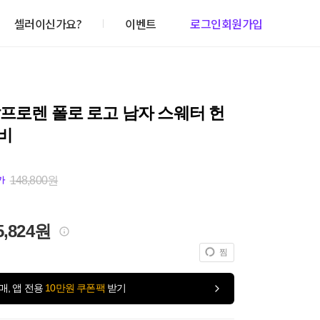
셀러이신가요?
이벤트
로그인
회원가입
프로렌 폴로 로고 남자 스웨터 헌
비
148,800원
가
5,824원
찜
매, 앱 전용
10만원 쿠폰팩
받기