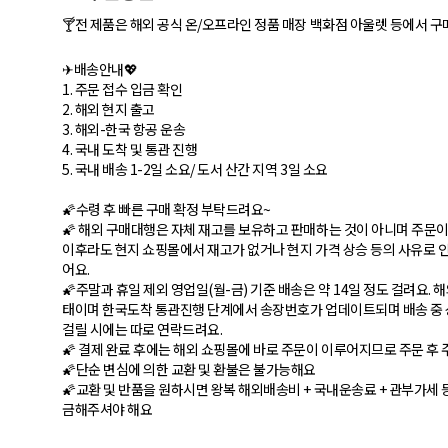
🍸전 제품은 해외 공식 온/오프라인 정품 매장 백화점 아울렛 등에서 구
✈배송안내💖
1. 주문 접수 입금 확인
2. 해외 현지 출고
3. 해외-한국 항공 운송
4. 국내 도착 및 통관 진행
5. 국내 배송 1-2일 소요/ 도서 산간 지역 3일 소요
🌠수령 후 빠른 구매 확정 부탁드려요~
🌠 해외 구매대행은 자체 재고를 보유하고 판매하는 것이 아니며 주문이
이후라도 현지 쇼핑몰에서 재고가 없거나 현지 가격 상승 등의 사유로 인
어요.
🌠주말과 휴일 제외 영업일(월-금) 기준 배송은 약 14일 정도 걸려요.
태이며 한국도착 통관진행 단계에서 송장번호가 업데이트되며 배송 중 
걸릴 시에는 따로 연락드려요.
🌠 결제 완료 후에는 해외 쇼핑몰에 바로 주문이 이루어지므로 주문 후 
🌠단순 변심에 의한 교환 및 환불은 불가능해요
🌠교환 및 반품을 원하시면 왕복 해외배송비 + 국내운송료 + 관부가세 
금해주셔야 해요