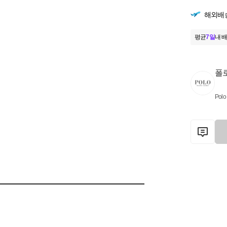
해외배
평균
7일
내 배
폴
Polo