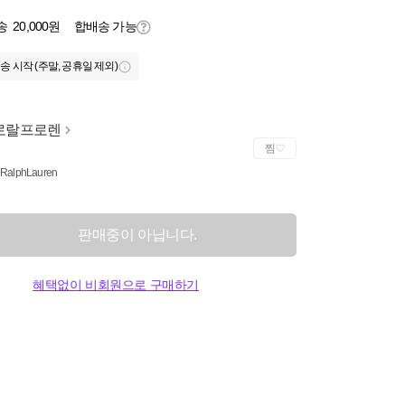
송
20,000원
합배송 가능
송 시작 (주말, 공휴일 제외)
로랄프로렌
찜
 RalphLauren
판매중이 아닙니다.
혜택없이 비회원으로 구매하기