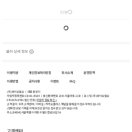
리뷰
셀러 상세 정보
이용약관
개인정보처리방침
회사소개
운영정책
이용방법
공지사항
이벤트
FAQ
(주)와이오엘오 ㅣ 대표 황유미
사업자등록번호
610-86-34204
ㅣ 통신판매번호 2019-서울마포-1239 ㅣ 호스팅 (주)와이오엘오
070-8676-8799 (발신 전용)
사업자 정보 확인 >
고객 문의: 우측 고객센터 / 이메일 / 카카오플러스 채널을 통해 문의 접수 부탁드립니다.
(정확한 상담 기록을 위해 유선상 문의는 접수받고 있지 않습니다)
주소 [
04004
] 서울특별시 마포구 월드컵로10길
5-6
고객센터