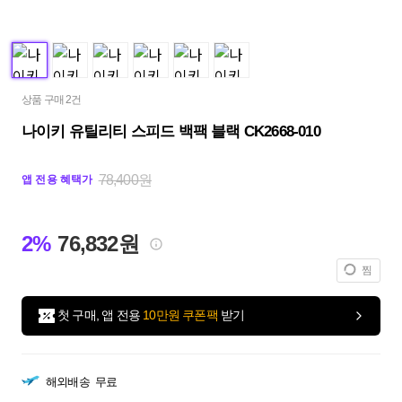
상품 구매 2건
나이키 유틸리티 스피드 백팩 블랙 CK2668-010
78,400원
앱 전용 혜택가
2%
76,832원
찜
첫 구매, 앱 전용
10만원 쿠폰팩
받기
해외배송
무료