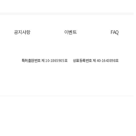
공지사항
이벤트
FAQ
특허출원번호
제 10-1865905호
상표등록번호
제 40-1643898호