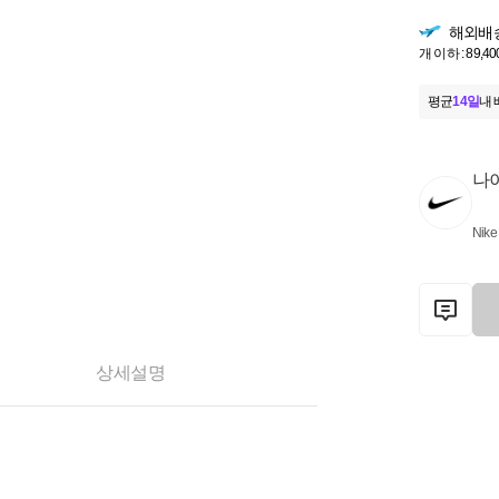
해외배
개 이하 : 89,40
평균
14일
내 
나
Nike
상세설명