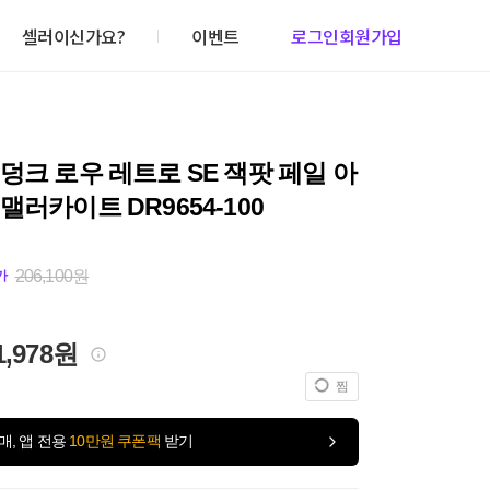
셀러이신가요?
이벤트
로그인
회원가입
덩크 로우 레트로 SE 잭팟 페일 아
맬러카이트 DR9654-100
206,100원
가
1,978원
찜
매, 앱 전용
10만원 쿠폰팩
받기