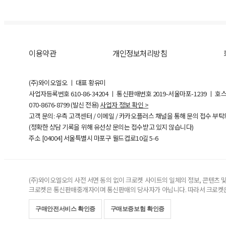
이용약관
개인정보처리방침
(주)와이오엘오 ㅣ 대표 황유미
사업자등록번호
610-86-34204
ㅣ 통신판매번호 2019-서울마포-1239 ㅣ 호
070-8676-8799 (발신 전용)
사업자 정보 확인 >
고객 문의: 우측 고객센터 / 이메일 / 카카오플러스 채널을 통해 문의 접수 부
(정확한 상담 기록을 위해 유선상 문의는 접수받고 있지 않습니다)
주소 [
04004
] 서울특별시 마포구 월드컵로10길
5-6
(주)와이오엘오의 사전 서면 동의 없이 크로켓 사이트의 일체의 정보, 콘텐츠 및 
크로켓은 통신판매중개자이며 통신판매의 당사자가 아닙니다. 따라서 크로켓은
구매안전서비스 확인증
구매보증보험 확인증