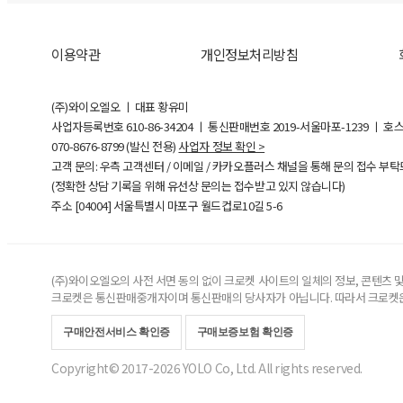
이용약관
개인정보처리방침
(주)와이오엘오 ㅣ 대표 황유미
사업자등록번호
610-86-34204
ㅣ 통신판매번호 2019-서울마포-1239 ㅣ 호
070-8676-8799 (발신 전용)
사업자 정보 확인 >
고객 문의: 우측 고객센터 / 이메일 / 카카오플러스 채널을 통해 문의 접수 부
(정확한 상담 기록을 위해 유선상 문의는 접수받고 있지 않습니다)
주소 [
04004
] 서울특별시 마포구 월드컵로10길
5-6
(주)와이오엘오의 사전 서면 동의 없이 크로켓 사이트의 일체의 정보, 콘텐츠 및 
크로켓은 통신판매중개자이며 통신판매의 당사자가 아닙니다. 따라서 크로켓은
구매안전서비스 확인증
구매보증보험 확인증
Copyright© 2017-2026 YOLO Co, Ltd. All rights reserved.