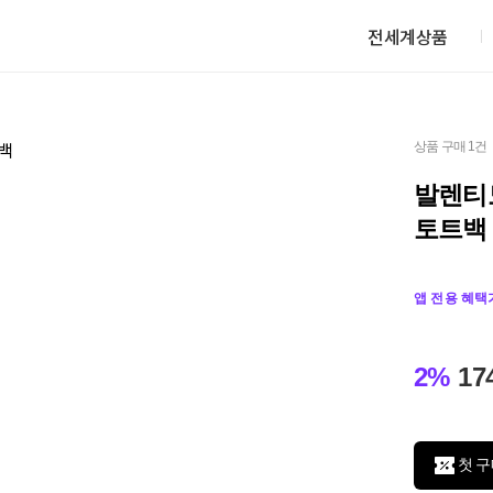
전세계상품
상품 구매 1건
발렌티
토트백
앱 전용 혜택
2%
17
첫 구