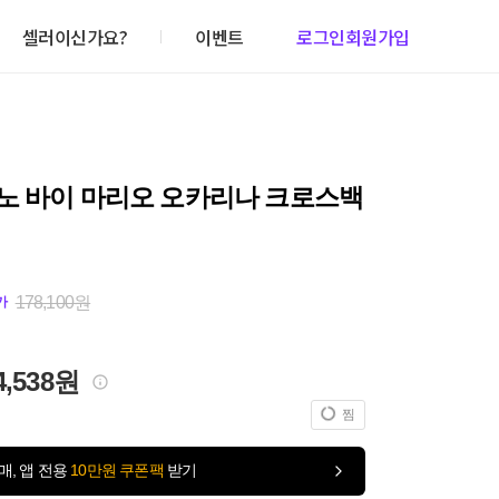
셀러이신가요?
이벤트
로그인
회원가입
노 바이 마리오 오카리나 크로스백
178,100원
가
4,538원
찜
매, 앱 전용
10만원 쿠폰팩
받기