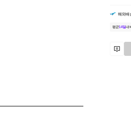
해외배
평균
14일
내 