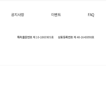
공지사항
이벤트
FAQ
특허출원번호
제 10-1865905호
상표등록번호
제 40-1643898호