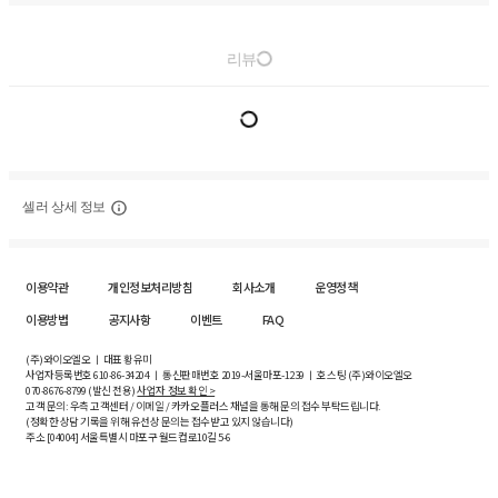
리뷰
셀러 상세 정보
이용약관
개인정보처리방침
회사소개
운영정책
이용방법
공지사항
이벤트
FAQ
(주)와이오엘오 ㅣ 대표 황유미
사업자등록번호
610-86-34204
ㅣ 통신판매번호 2019-서울마포-1239 ㅣ 호스팅 (주)와이오엘오
070-8676-8799 (발신 전용)
사업자 정보 확인 >
고객 문의: 우측 고객센터 / 이메일 / 카카오플러스 채널을 통해 문의 접수 부탁드립니다.
(정확한 상담 기록을 위해 유선상 문의는 접수받고 있지 않습니다)
주소 [
04004
] 서울특별시 마포구 월드컵로10길
5-6