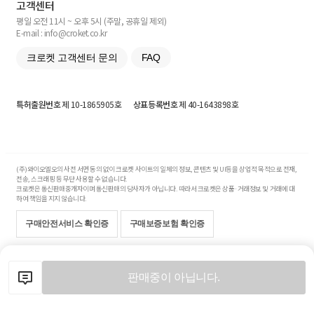
고객센터
평일 오전 11시 ~ 오후 5시 (주말, 공휴일 제외)
E-mail : info@croket.co.kr
크로켓 고객센터 문의
FAQ
특허출원번호
제 10-1865905호
상표등록번호
제 40-1643898호
(주)와이오엘오의 사전 서면 동의 없이 크로켓 사이트의 일체의 정보, 콘텐츠 및 UI등을 상업적 목적으로 전재,
전송, 스크래핑 등 무단 사용할 수 없습니다.
크로켓은 통신판매중개자이며 통신판매의 당사자가 아닙니다. 따라서 크로켓은 상품·거래정보 및 거래에 대
하여 책임을 지지 않습니다.
구매안전서비스 확인증
구매보증보험 확인증
Copyright© 2017-2026 YOLO Co, Ltd. All rights reserved.
판매중이 아닙니다.