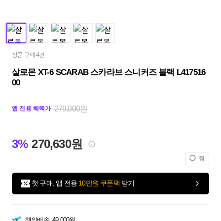
상품 구매 4건
살로몬 XT-6 SCARAB 스카라브 스니커즈 블랙 L417516
00
279,000원
앱 전용 혜택가
3%
270,630원
찜
첫 구매, 앱 전용
10만원 쿠폰팩
받기
해외배송
49,000원