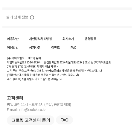
셀러 상세 정보
이용약관
개인정보처리방침
회사소개
운영정책
이용방법
공지사항
이벤트
FAQ
(주)와이오엘오 ㅣ 대표 황유미
사업자등록번호
610-86-34204
ㅣ 통신판매번호 2019-서울마포-1239 ㅣ 호스팅 (주)와이오엘오
070-8676-8799 (발신 전용)
사업자 정보 확인 >
고객 문의: 우측 고객센터 / 이메일 / 카카오플러스 채널을 통해 문의 접수 부탁드립니다.
(정확한 상담 기록을 위해 유선상 문의는 접수받고 있지 않습니다)
주소 [
04004
] 서울특별시 마포구 월드컵로10길
5-6
고객센터
평일 오전 11시 ~ 오후 5시 (주말, 공휴일 제외)
E-mail : info@croket.co.kr
크로켓 고객센터 문의
FAQ