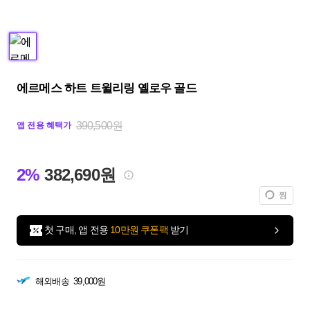
에르메스 하트 트윌리링 옐로우 골드
390,500원
앱 전용 혜택가
2%
382,690원
찜
첫 구매, 앱 전용
10만원 쿠폰팩
받기
해외배송
39,000원