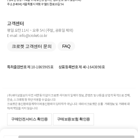
주소 [
04004
] 서울특별시 마포구 월드컵로10길
5-6
고객센터
평일 오전 11시 ~ 오후 5시 (주말, 공휴일 제외)
E-mail : info@croket.co.kr
크로켓 고객센터 문의
FAQ
특허출원번호
제 10-1865905호
상표등록번호
제 40-1643898호
(주)와이오엘오의 사전 서면 동의 없이 크로켓 사이트의 일체의 정보, 콘텐츠 및 UI등을 상업적 목적으로 전재,
전송, 스크래핑 등 무단 사용할 수 없습니다.
크로켓은 통신판매중개자이며 통신판매의 당사자가 아닙니다. 따라서 크로켓은 상품·거래정보 및 거래에 대
하여 책임을 지지 않습니다.
구매안전서비스 확인증
구매보증보험 확인증
Copyright© 2017-2026 YOLO Co, Ltd. All rights reserved.