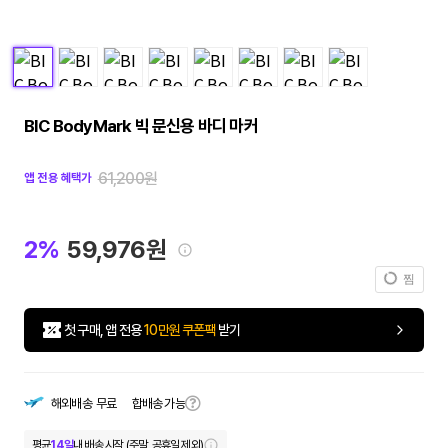
BIC BodyMark 빅 문신용 바디 마커
61,200원
앱 전용 혜택가
2%
59,976원
찜
첫 구매, 앱 전용
10만원 쿠폰팩
받기
합배송 가능
해외배송
무료
평균
14일
내 배송 시작 (주말, 공휴일 제외)