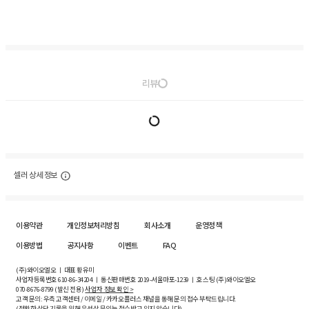
리뷰
셀러 상세 정보
이용약관
개인정보처리방침
회사소개
운영정책
이용방법
공지사항
이벤트
FAQ
(주)와이오엘오 ㅣ 대표 황유미
사업자등록번호
610-86-34204
ㅣ 통신판매번호 2019-서울마포-1239 ㅣ 호스팅 (주)와이오엘오
070-8676-8799 (발신 전용)
사업자 정보 확인 >
고객 문의: 우측 고객센터 / 이메일 / 카카오플러스 채널을 통해 문의 접수 부탁드립니다.
(정확한 상담 기록을 위해 유선상 문의는 접수받고 있지 않습니다)