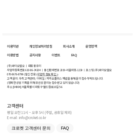
이용약관
개인정보처리방침
회사소개
운영정책
이용방법
공지사항
이벤트
FAQ
(주)와이오엘오 ㅣ 대표 황유미
사업자등록번호
610-86-34204
ㅣ 통신판매번호 2019-서울마포-1239 ㅣ 호스팅 (주)와이오엘오
070-8676-8799 (발신 전용)
사업자 정보 확인 >
고객 문의: 우측 고객센터 / 이메일 / 카카오플러스 채널을 통해 문의 접수 부탁드립니다.
(정확한 상담 기록을 위해 유선상 문의는 접수받고 있지 않습니다)
주소 [
04004
] 서울특별시 마포구 월드컵로10길
5-6
고객센터
평일 오전 11시 ~ 오후 5시 (주말, 공휴일 제외)
E-mail : info@croket.co.kr
크로켓 고객센터 문의
FAQ