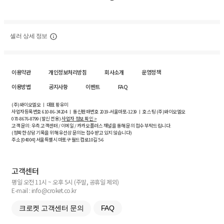
셀러 상세 정보
이용약관
개인정보처리방침
회사소개
운영정책
이용방법
공지사항
이벤트
FAQ
(주)와이오엘오 ㅣ 대표 황유미
사업자등록번호
610-86-34204
ㅣ 통신판매번호 2019-서울마포-1239 ㅣ 호스팅 (주)와이오엘오
070-8676-8799 (발신 전용)
사업자 정보 확인 >
고객 문의: 우측 고객센터 / 이메일 / 카카오플러스 채널을 통해 문의 접수 부탁드립니다.
(정확한 상담 기록을 위해 유선상 문의는 접수받고 있지 않습니다)
주소 [
04004
] 서울특별시 마포구 월드컵로10길
5-6
고객센터
평일 오전 11시 ~ 오후 5시 (주말, 공휴일 제외)
E-mail : info@croket.co.kr
크로켓 고객센터 문의
FAQ