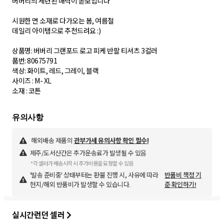
버버리의 세련된 매력이 돋보입니다
시원한 면 소재로 다가오는 봄, 여름철
데일리 아이템으로 추천드려요 :)
상품명: 버버리 그랜포드 로고 피케 반팔 티셔츠 3컬러
품번: 80675791
색상: 화이트, 레드, 그레이, 블랙
사이즈 : M- XL
해외배송 제품의
관부가세 유의사항 확인 필수!
제주/도서산간은 추가운송료가 발생될 수 있음
*각 셀러가 배송시작 시 추가비용을 요청할 수 있음
'발송 준비중' 상태부터는 환불 진행 시, 사유에 따라
반품비 책정 기
현지/해외 반품비가 발생할 수 있습니다.
준 확인하기!
실시간런던 셀러