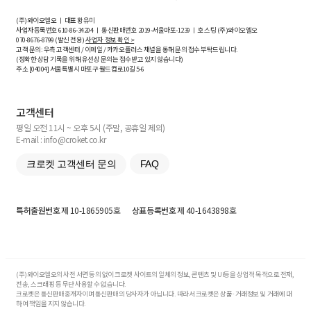
(주)와이오엘오 ㅣ 대표 황유미
사업자등록번호
610-86-34204
ㅣ 통신판매번호 2019-서울마포-1239 ㅣ 호스팅 (주)와이오엘오
070-8676-8799 (발신 전용)
사업자 정보 확인 >
고객 문의: 우측 고객센터 / 이메일 / 카카오플러스 채널을 통해 문의 접수 부탁드립니다.
(정확한 상담 기록을 위해 유선상 문의는 접수받고 있지 않습니다)
주소 [
04004
] 서울특별시 마포구 월드컵로10길
5-6
고객센터
평일 오전 11시 ~ 오후 5시 (주말, 공휴일 제외)
E-mail : info@croket.co.kr
크로켓 고객센터 문의
FAQ
특허출원번호
제 10-1865905호
상표등록번호
제 40-1643898호
(주)와이오엘오의 사전 서면 동의 없이 크로켓 사이트의 일체의 정보, 콘텐츠 및 UI등을 상업적 목적으로 전재,
전송, 스크래핑 등 무단 사용할 수 없습니다.
크로켓은 통신판매중개자이며 통신판매의 당사자가 아닙니다. 따라서 크로켓은 상품·거래정보 및 거래에 대
하여 책임을 지지 않습니다.