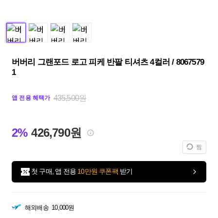
버버리 그랜포드 로고 피케 반팔 티셔츠 4컬러 / 8067579
1
435,500원
앱 전용 혜택가
2%
426,790원
찜
첫 구매, 앱 전용
10만원 쿠폰팩
받기
해외배송
10,000원